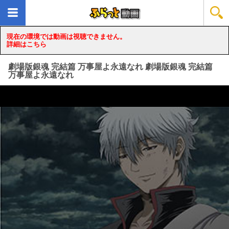
現在の環境では動画は視聴できません。
詳細はこちら
劇場版銀魂 完結篇 万事屋よ永遠なれ 劇場版銀魂 完結篇
万事屋よ永遠なれ
loading...