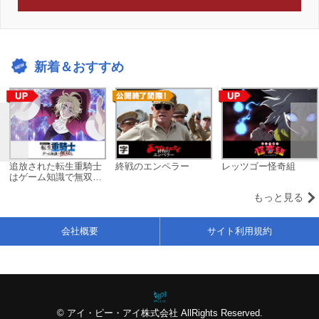
新着＆おすすめ
追放された転生重騎士
終戦のエンペラー
レッツゴー怪奇組
はゲーム知識で無双す
る
もっと見る
会社概要
サイト利用規約
© アイ・ピー・アイ株式会社 AllRights Reserved.