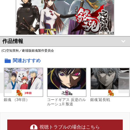
作品情報
(C)空知英秋／劇場版銀魂製作委員会
関連おすすめ
銀魂 （3年目）
コードギアス 反逆のル
銀魂’延長戦
ルーシュII 叛道
視聴トラブルの場合はこちら