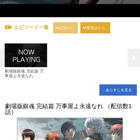
エピソード一覧
1話から
最新話から
劇場版銀魂 完結篇 万
事屋よ永遠なれ
あらすじを見る
劇場版銀魂 完結篇 万事屋よ永遠なれ （配信数1
話）