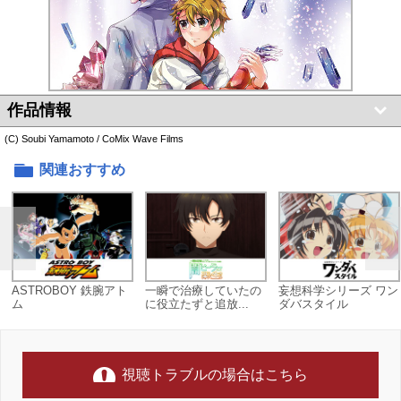
作品情報
(C) Soubi Yamamoto / CoMix Wave Films
関連おすすめ
ASTROBOY 鉄腕アト
一瞬で治療していたの
妄想科学シリーズ ワン
ム
に役立たずと追放...
ダバスタイル
視聴トラブルの場合はこちら