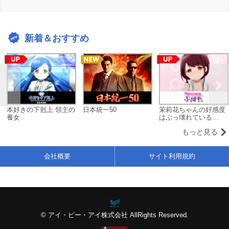
新着＆おすすめ
本好きの下剋上 領主の
日本統一50
茉莉花ちゃんの好感度
養女
はぶっ壊れている...
もっと見る
会社概要
サイト利用規約
© アイ・ピー・アイ株式会社 AllRights Reserved.