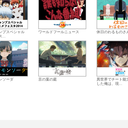
日々訓練を行うそれがマシンロボレ
キューだ！
ンプスペシャル
ワールドフールニュース
休日のわるものさ
..
ンソーダ
言の葉の庭
異世界でチート能
した俺は、現...