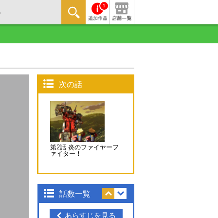
1
次の話
第2話 炎のファイヤーフ
ァイター！
話数一覧
あらすじを見る