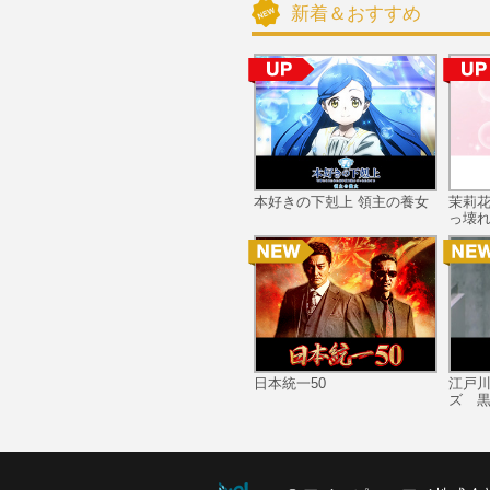
新着＆おすすめ
本好きの下剋上 領主の養女
茉莉
っ壊れ
日本統一50
江戸
ズ 黒