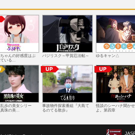
花ちゃんの好感度はぶ
バジリスク～甲賀忍法帖～
ゆるキャン△
ている...
川乱歩の美女シリー
事故物件探索番組『大島て
怪談のシーハナ聞かせ
真珠の美...
るのてる散歩』
よ。第四章
JA