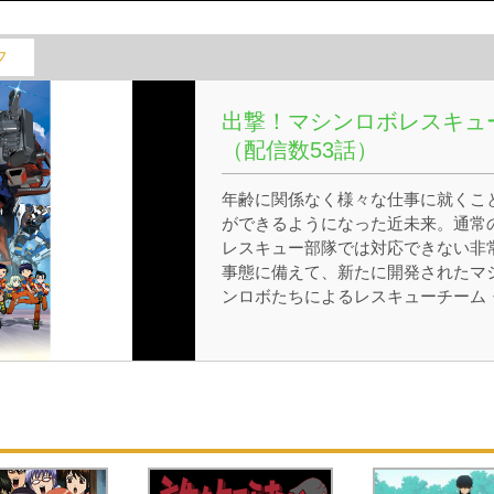
フ
出撃！マシンロボレスキュ
（配信数53話）
年齢に関係なく様々な仕事に就くこ
ができるようになった近未来。通常
レスキュー部隊では対応できない非
事態に備えて、新たに開発されたマ
ンロボたちによるレスキューチーム
マシンロボレスキューが設立された
2人の少年少女たちはマシンロボレ
ューへ入隊を果たす。しかし彼らが
動する災害には、謎の組織デザスタ
の関与も多数存在していた。意志を
ったマシンロボと特別な才能を持つ
供がパートナーとなって、人々を災
から守る特別機関。救助活動と共に