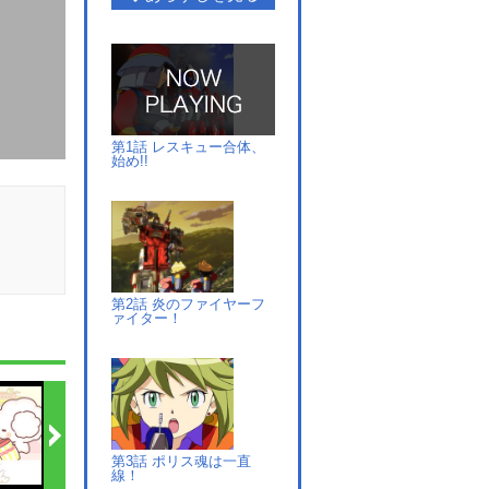
第1話 レスキュー合体、
始め!!
第2話 炎のファイヤーフ
ァイター！
第3話 ポリス魂は一直
線！