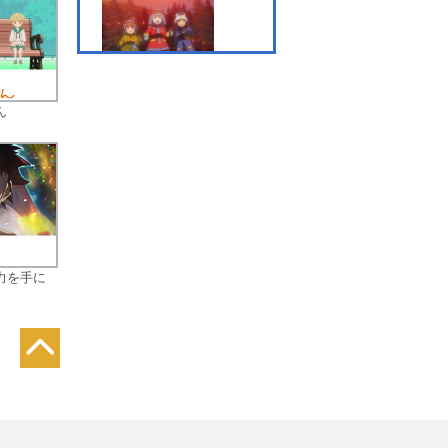
ス
第7話 めざせ、ロボマス
ター！
ん
第8話 激突！ジェット対
ステルス
力を手に
第9話 見ろ！エクス合体