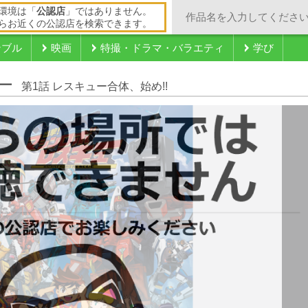
環境は「
公認店
」ではありません。
らお近くの公認店を検索できます。
ンブル
映画
特撮・ドラマ・バラエティ
学び
ー
第1話 レスキュー合体、始め!!