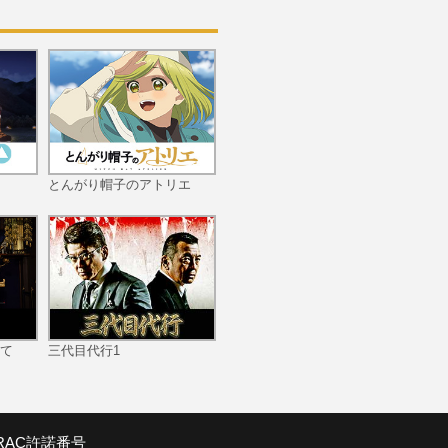
第10話 コンビナート・パ
ニック！
とんがり帽子のアトリエ
第11話 旋風！ジャイロロ
ボ
第12話 笑いは世界を救
て
三代目代行1
う！
SRAC許諾番号