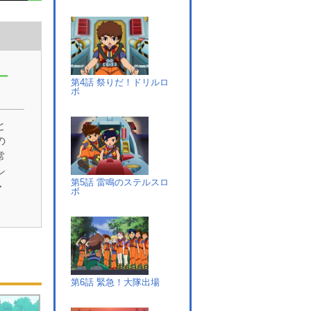
ー
第4話 祭りだ！ドリルロ
ボ
と
の
常
シ
第5話 雷鳴のステルスロ
・
ボ
。1
スキ
活
ー
持
子
第6話 緊急！大隊出場
害