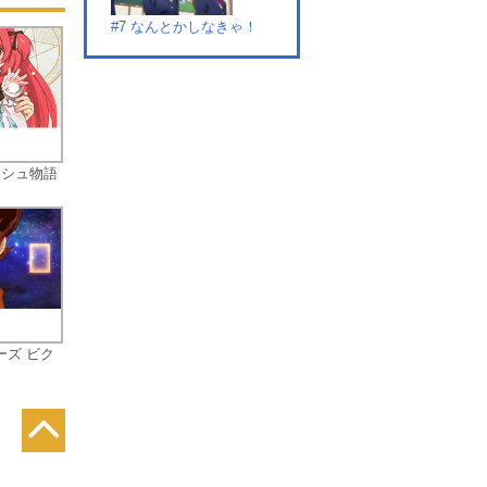
プ
#7 なんとかしなきゃ！
#8 私の望み
ッシュ物語
#9 心のメロディ
ーズ ビク
#10 μ's