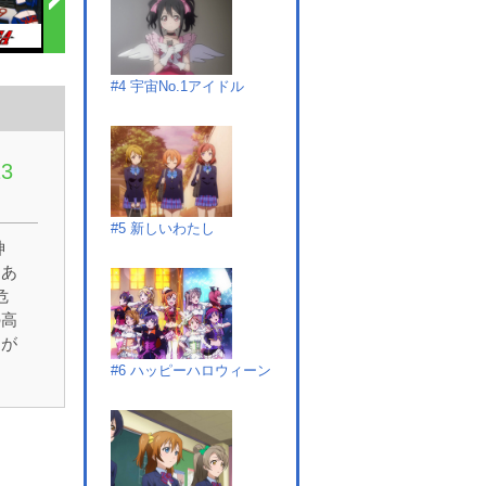
#4 宇宙No.1アイドル
3
#5 新しいわたし
神
にあ
危
の高
徒が
を
#6 ハッピーハロウィーン
れ
な
を
ん