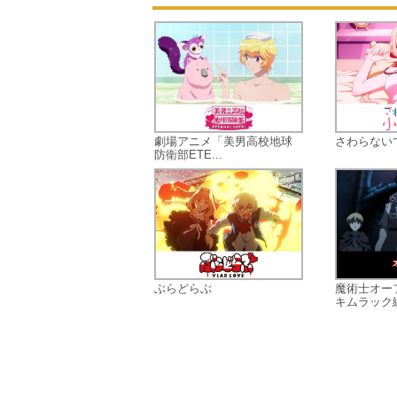
劇場アニメ「美男高校地球
さわらない
防衛部ETE...
ぶらどらぶ
魔術士オー
キムラック