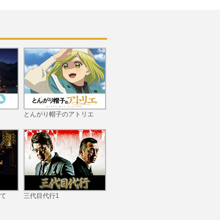
#11 私たちが決めたこと
#12 ラストライブ
とんがり帽子のアトリエ
#13 叶え！みんなの夢―
―
て
三代目代行1