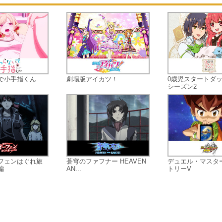
なで叶える物語（スクールアイドル
ロジェクト）が始まった…。
で小手指くん
劇場版アイカツ！
0歳児スタートダ
シーズン2
フェンはぐれ旅
蒼穹のファフナー HEAVEN
デュエル・マスタ
編
AN...
トリーV