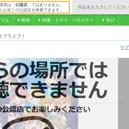
環境は「
公認店
」ではありません。
らお近くの公認店を検索できます。
ンブル
映画
特撮・ドラマ・バラエティ
学び
度ラブライブ！
ラブ