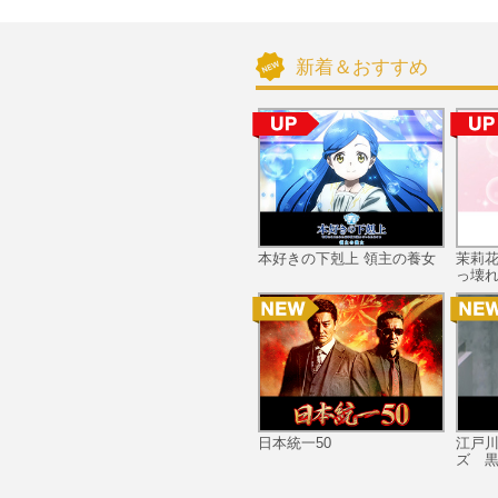
新着＆おすすめ
本好きの下剋上 領主の養女
茉莉
っ壊れ
日本統一50
江戸
ズ 黒