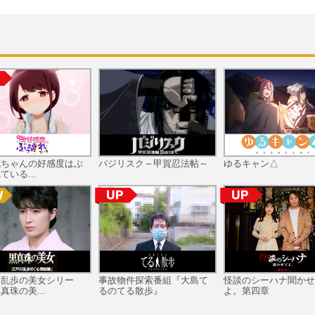
花ちゃんの好感度はぶ
バジリスク～甲賀忍法帖～
ゆるキャン△
ている...
川乱歩の美女シリー
事故物件探索番組『大島て
怪談のシーハナ聞かせ
真珠の美...
るのてる散歩』
よ。第四章