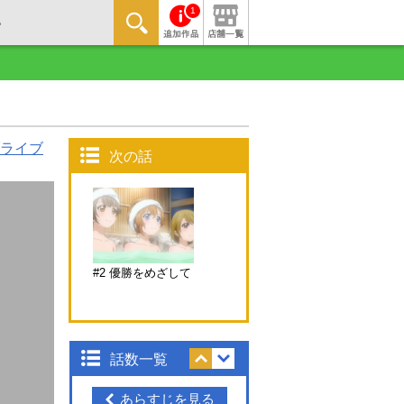
1
ライブ
次の話
#2 優勝をめざして
話数一覧
あらすじを見る