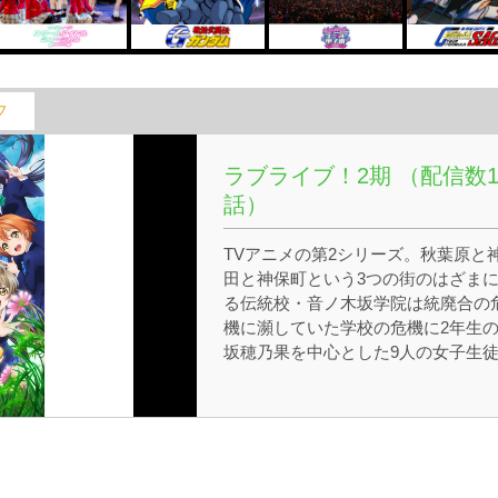
フ
ラブライブ！2期 （配信数1
話）
TVアニメの第2シリーズ。秋葉原と
田と神保町という3つの街のはざま
る伝統校・音ノ木坂学院は統廃合の
機に瀕していた学校の危機に2年生
坂穂乃果を中心とした9人の女子生
立ち上がる。私たちの大好きな学校
守るために私たちができること。そ
はアイドルになること!! アイドルに
って学校を世に広く宣伝し、入学者
増やそう！ ここから、彼女たちのみ