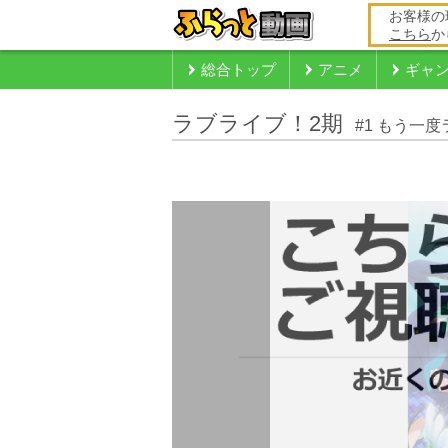
お客様の
こちら
か
総合トップ
アニメ
ギャ
ラブライブ！2期
#1 もう一