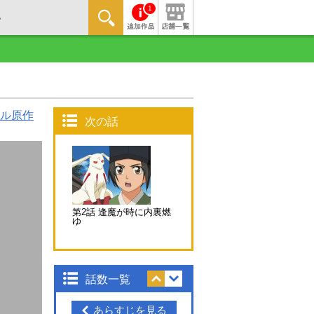
1
ル原作
次の話
第2話 逢魔が時に内裏燃
ゆ
話数一覧
あらすじを見る