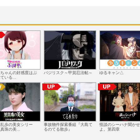
花ちゃんの好感度はぶ
バジリスク～甲賀忍法帖～
ゆるキャン△
ている...
川乱歩の美女シリー
事故物件探索番組『大島て
怪談のシーハナ聞かせ
真珠の美...
るのてる散歩』
よ。第四章