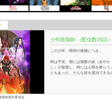
フ
少年陰陽師 （配信数26話
この少年、晴明の後継につき。
時は平安。都には無数の妖（あやか
し）が跋扈し、時には人間を喰らう
ともあった。そんな妖を退治できる
は、式や呪いを扱う術士、陰陽師。1
歳の昌浩は稀代の陰陽師、安倍晴明
末の孫。陰陽師としての資質は十分
もののまだまだ半人前な昌浩は、妖
年陰陽師製作委員会
見る力『見鬼』の才がなく、陰陽の
を諦めていた。しかし突然出会った
い物の怪を『見鬼』の才のない自分