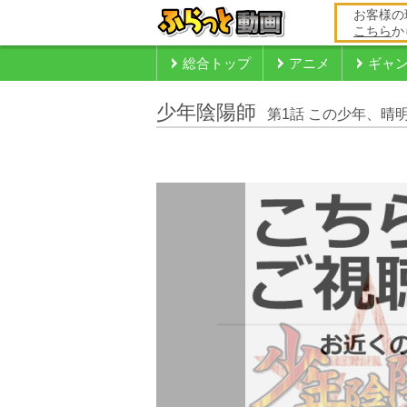
お客様の
こちら
か
総合トップ
アニメ
ギャ
少年陰陽師
第1話 この少年、晴