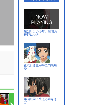
第1話 この少年、晴明の
後継につき
第2話 逢魔が時に内裏燃
ゆ
第3話 闇に怯える声をき
け