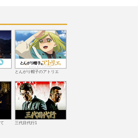
第10話 淡き願いに応えの
声を
第11話 誓いの刻印を胸に
抱け
とんがり帽子のアトリエ
第12話 鏡の檻をつき破れ
て
三代目代行1