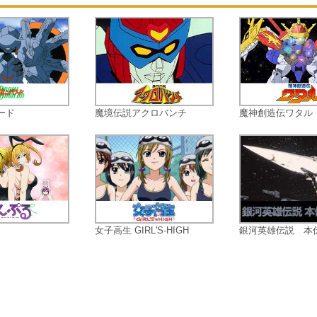
目の代わりにして、妖の調伏に向か
のだが…。昌浩は都を救えるか!? そ
て、一人前の陰陽師になれるのか!? 
人前の陰陽師が、都の闇を叩き切る…
ード
魔境伝説アクロバンチ
魔神創造伝ワタル
女子高生 GIRL'S-HIGH
銀河英雄伝説 本