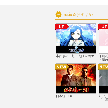
新着＆おすすめ
本好きの下剋上 領主の養女
茉莉
っ壊れ
日本統一50
江戸
ズ 黒