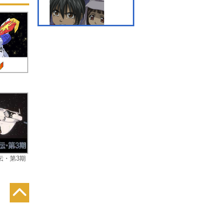
う
し
半
!!
第7話 彼方に手繰る女の
念い
第8話 貴船に響く怨嗟を
止めろ
伝・第3期
第9話 闇の呪縛を打ち砕
け