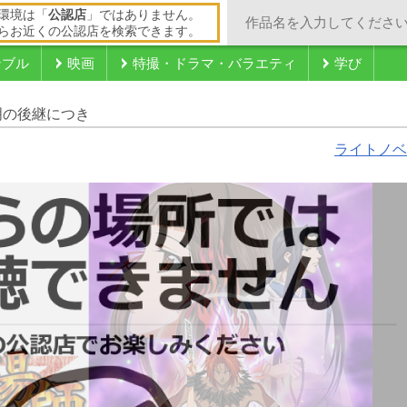
環境は「
公認店
」ではありません。
らお近くの公認店を検索できます。
ンブル
映画
特撮・ドラマ・バラエティ
学び
明の後継につき
ライトノベ