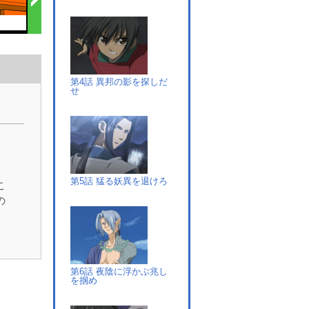
第4話 異邦の影を探しだ
せ
）
第5話 猛る妖異を退けろ
こ
の
3
の
な
を
第6話 夜陰に浮かぶ兆し
道
を掴め
白
の