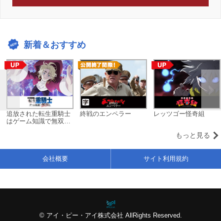
新着＆おすすめ
追放された転生重騎士
終戦のエンペラー
レッツゴー怪奇組
はゲーム知識で無双す
る
もっと見る
会社概要
サイト利用規約
© アイ・ピー・アイ株式会社 AllRights Reserved.