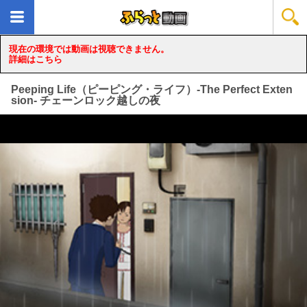
現在の環境では動画は視聴できません。
詳細はこちら
Peeping Life（ピーピング・ライフ）-The Perfect Exten
sion- チェーンロック越しの夜
loading...