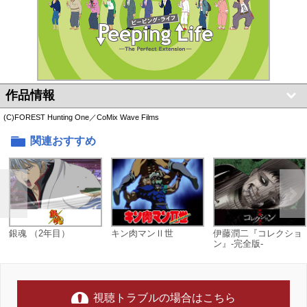
作品情報
(C)FOREST Hunting One／CoMix Wave Films
関連おすすめ
銀魂 （2年目）
キン肉マンⅡ世
伊藤潤二『コレクショ
ン』-完全版-
視聴トラブルの場合はこちら