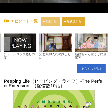
エピソード一覧
1話から
最新話から
チェーンロック越しの
父と娘押入れの探しも
新婚ちゃん宝くじに当
夜
の
選?!
あらすじを見る
Peeping Life（ピーピング・ライフ）-The Perfe
ct Extension- （配信数10話）