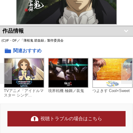
作品情報
(C)IF・DF／「薄桜鬼 碧血録」製作委員会
関連おすすめ
TVアニメ「アイドルマ
境界戦機 極鋼ノ装鬼
つよきす Cool×Sweet
スター シンデ...
視聴トラブルの場合はこちら