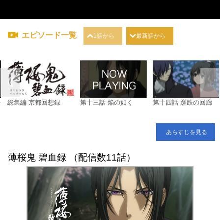
エピソード一覧
1話から
最新話から
桜
総集編 京都回想録
第十三話 焔の如く
第十四話 蹉跌の回廊
あらすじを見る
薄桜鬼 碧血録 （配信数11話）