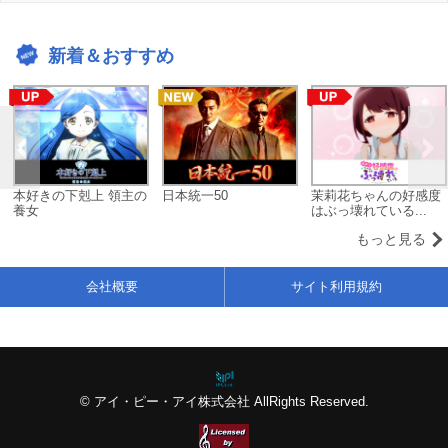
新着＆おすすめ
本好きの下剋上 領主の
日本統一50
茉莉花ちゃんの好感度
養女
はぶっ壊れている...
もっと見る
会社概要
サイト利用規約
© アイ・ピー・アイ株式会社 AllRights Reserved.