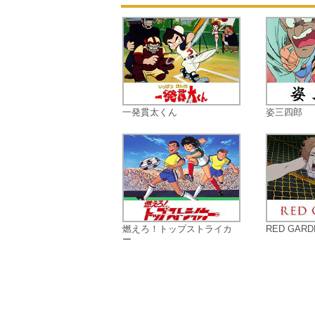
一発貫太くん
姿三四郎
燃えろ！トップストライカ
RED GARD
ー