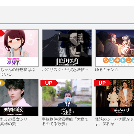
花ちゃんの好感度はぶ
バジリスク～甲賀忍法帖～
ゆるキャン△
ている...
川乱歩の美女シリー
事故物件探索番組『大島て
怪談のシーハナ聞かせ
真珠の美...
るのてる散歩』
よ。第四章