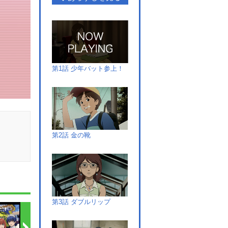
第1話 少年バット参上！
第2話 金の靴
第3話 ダブルリップ