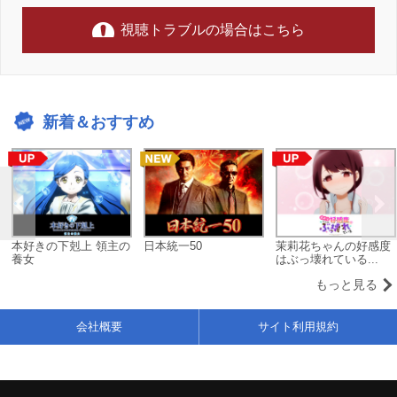
視聴トラブルの場合はこちら
新着＆おすすめ
本好きの下剋上 領主の
日本統一50
茉莉花ちゃんの好感度
養女
はぶっ壊れている...
もっと見る
会社概要
サイト利用規約