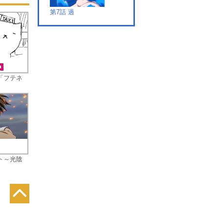
第7話 過
第8話 互
「フテネ
第9話 哀
ト～光陰
第10話 交