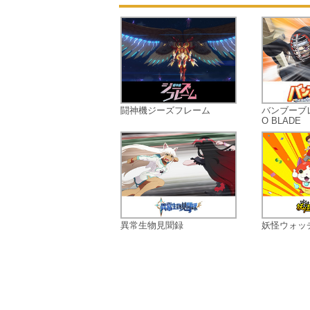
闘神機ジーズフレーム
バンブーブ
O BLADE
異常生物見聞録
妖怪ウォッ