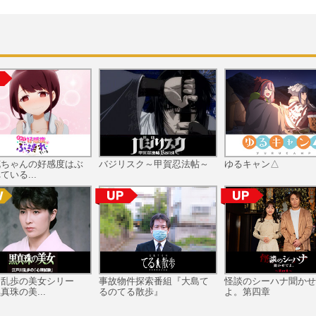
花ちゃんの好感度はぶ
バジリスク～甲賀忍法帖～
ゆるキャン△
ている...
川乱歩の美女シリー
事故物件探索番組『大島て
怪談のシーハナ聞かせ
真珠の美...
るのてる散歩』
よ。第四章