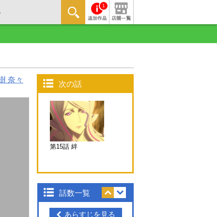
1
樹 奈々
次の話
第15話 絆
話数一覧
あらすじを見る