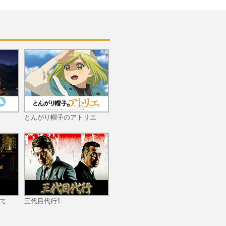
第11話 危
第12話 囚
とんがり帽子のアトリエ
第13話 別
て
三代目代行1