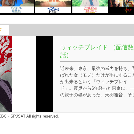
フ
ウィッチブレイド （配信数
話）
近未来、東京。最強の威力を持ち、
ばれた女（モノ）だけが手にするこ
が出来るという「ウィッチブレイ
ド」。震災から6年経った東京に、
の親子の姿があった。天羽雅音、そ
て梨穂子である。しかし、二人での
らしを夢みる彼女達を待っていたの
は、ウィッチブレイドを取り巻く闇
BC・SPJSAT All rights reserved.
力と、過酷な運命であった…。