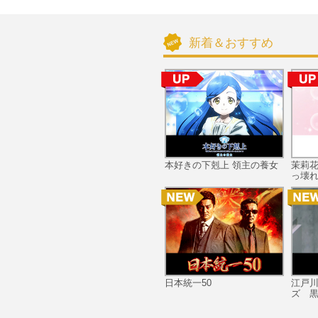
新着＆おすすめ
本好きの下剋上 領主の養女
茉莉
っ壊れ
日本統一50
江戸
ズ 黒