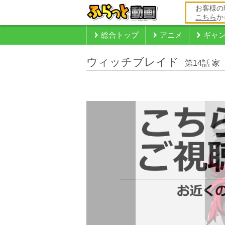
お客様の
こちら
か
総合トップ
アニメ
ギャ
ウィッチブレイド
第14話 家