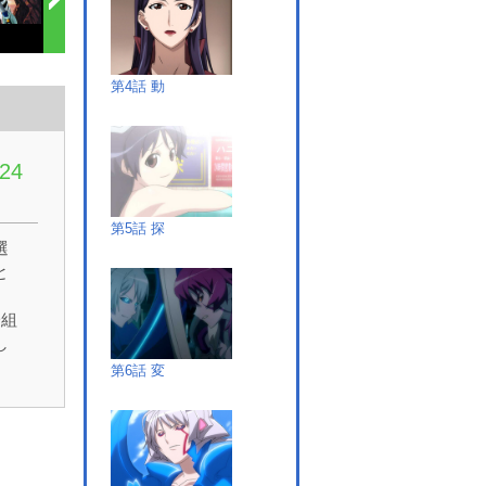
第4話 動
24
第5話 探
選
と
一組
し
暮
第6話 変
の