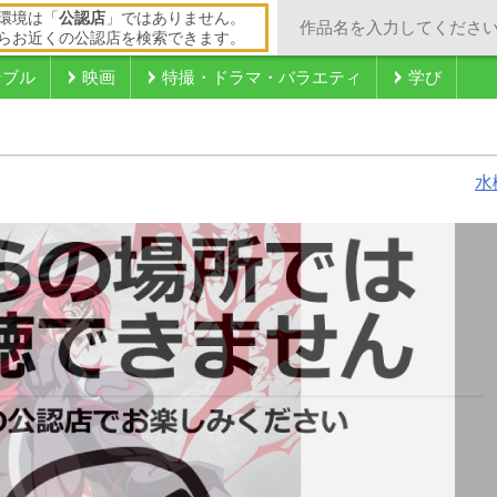
環境は「
公認店
」ではありません。
らお近くの公認店を検索できます。
ンブル
映画
特撮・ドラマ・バラエティ
学び
水