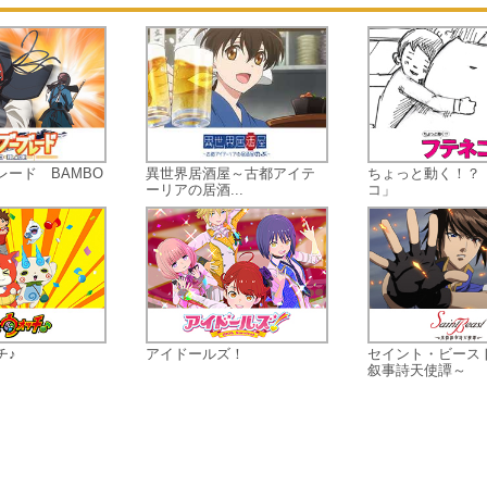
レード BAMBO
異世界居酒屋～古都アイテ
ちょっと動く！？
ーリアの居酒...
コ」
チ♪
アイドールズ！
セイント・ビース
叙事詩天使譚～