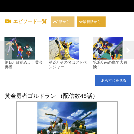
エピソード一覧
1話から
最新話から
第1話 目覚めよ！黄金
第2話 その名はアドベ
第3話 南の島で大冒
勇者
ンジャー
険！
あらすじを見る
黄金勇者ゴルドラン （配信数48話）