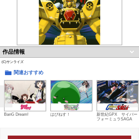
作品情報
(C)サンライズ
関連おすすめ
BanG Dream!
はぴねす！
新世紀GPX サイバー
フォーミュラSAGA