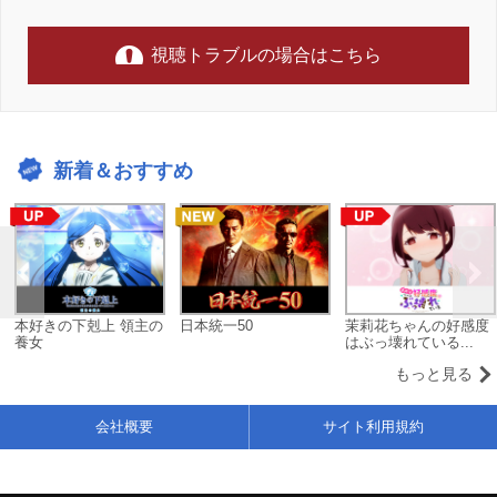
視聴トラブルの場合はこちら
新着＆おすすめ
本好きの下剋上 領主の
日本統一50
茉莉花ちゃんの好感度
養女
はぶっ壊れている...
もっと見る
会社概要
サイト利用規約