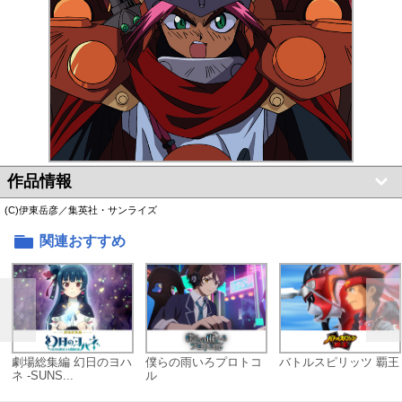
作品情報
(C)伊東岳彦／集英社・サンライズ
関連おすすめ
劇場総集編 幻日のヨハ
僕らの雨いろプロトコ
バトルスピリッツ 覇王
ネ -SUNS...
ル