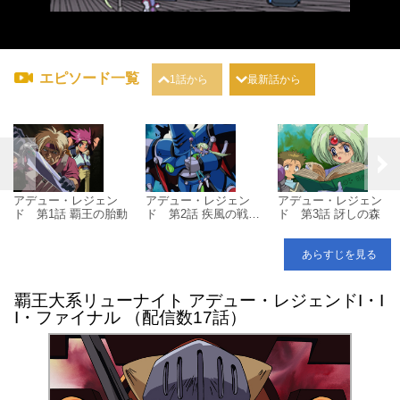
エピソード一覧
1話から
最新話から
アデュー・レジェン
アデュー・レジェン
アデュー・レジェン
ド 第1話 覇王の胎動
ド 第2話 疾風の戦士
ド 第3話 訝しの森
決
達
あらすじを見る
覇王大系リューナイト アデュー・レジェンドI・I
I・ファイナル （配信数17話）