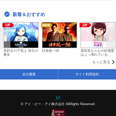
新着＆おすすめ
本好きの下剋上 領主の
日本統一50
茉莉花ちゃんの好感度
養女
はぶっ壊れている...
もっと見る
会社概要
サイト利用規約
© アイ・ピー・アイ株式会社 AllRights Reserved.