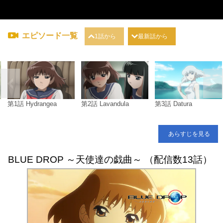
エピソード一覧
1話から
最新話から
第1話 Hydrangea
第2話 Lavandula
第3話 Datura
あらすじを見る
BLUE DROP ～天使達の戯曲～ （配信数13話）