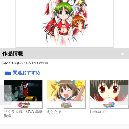
作品情報
(C)2004 AQUAPLUS/THR Works
関連おすすめ
サクラ大戦 OVA 轟華
えとたま
ToHeart2
絢爛