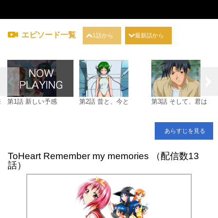
エピソード一覧
1話から
最新話から
来
第1話 新しい予感
第2話 昔と、今と
第3話 そして、君は
あらすじを見る
ToHeart Remember my memories （配信数13
話）