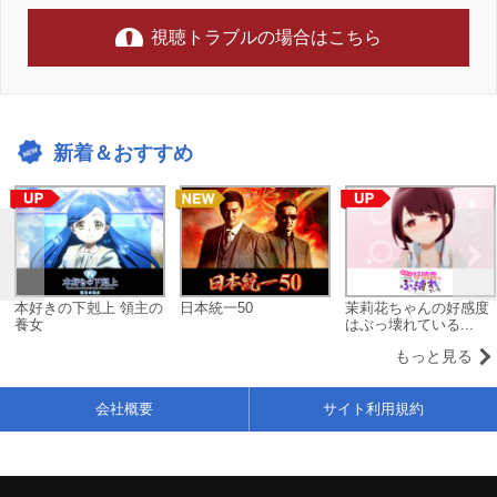
視聴トラブルの場合はこちら
新着＆おすすめ
本好きの下剋上 領主の
日本統一50
茉莉花ちゃんの好感度
養女
はぶっ壊れている...
もっと見る
会社概要
サイト利用規約