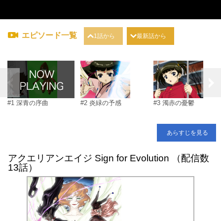
エピソード一覧
1話から
最新話から
#1 深青の序曲
#2 炎緑の予感
#3 濁赤の憂鬱
あらすじを見る
アクエリアンエイジ Sign for Evolution （配信数
13話）