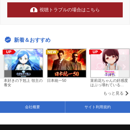
視聴トラブルの場合はこちら
新着＆おすすめ
本好きの下剋上 領主の
日本統一50
茉莉花ちゃんの好感度
養女
はぶっ壊れている...
もっと見る
会社概要
サイト利用規約