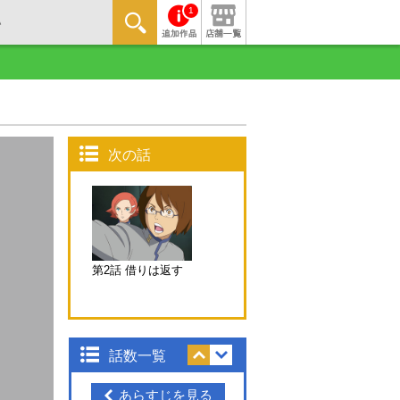
1
次の話
第2話 借りは返す
話数一覧
あらすじを見る