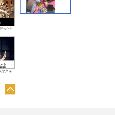
第7話 鉄道王キッズ・ム
ント
界行ったら
第8話 地獄のエキデン
異常スキ
第9話 奮闘！アデット先
生