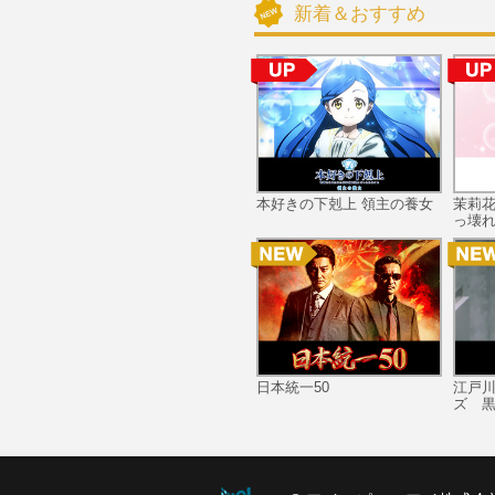
新着＆おすすめ
本好きの下剋上 領主の養女
茉莉
っ壊れ
日本統一50
江戸
ズ 黒