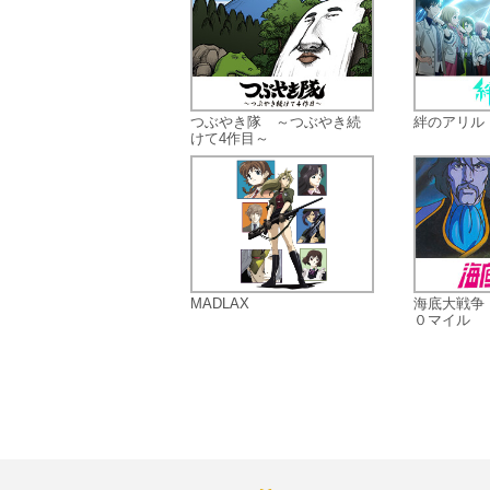
つぶやき隊 ～つぶやき続
絆のアリル
けて4作目～
MADLAX
海底大戦争
０マイル