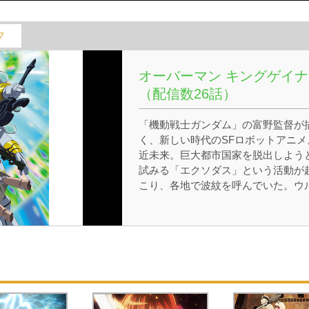
フ
オーバーマン キングゲイナ
（配信数26話）
「機動戦士ガンダム」の富野監督が
く、新しい時代のSFロボットアニメ
近未来。巨大都市国家を脱出しよう
試みる「エクソダス」という活動が
こり、各地で波紋を呼んでいた。ウ
グスクに住むゲイナーは、ある日エ
ソダスの疑いをかけられて投獄され
牢の中でゲインと出会う。2人の旅
ここから始まる！