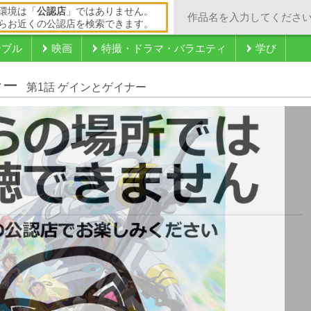
環境は「
公認店
」ではありません。
らお近くの公認店を検索できます。
ンブル
映画
特撮・ドラマ・バラエティ
学び
ナー
第1話 ゲインとゲイナー