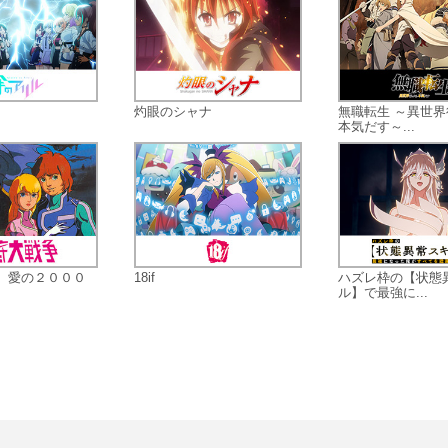
灼眼のシャナ
無職転生 ～異世
本気だす～...
 愛の２０００
18if
ハズレ枠の【状態
ル】で最強に...