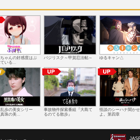
花ちゃんの好感度はぶ
バジリスク～甲賀忍法帖～
ゆるキャン△
ている...
川乱歩の美女シリー
事故物件探索番組『大島て
怪談のシーハナ聞かせ
真珠の美...
るのてる散歩』
よ。第四章
JA