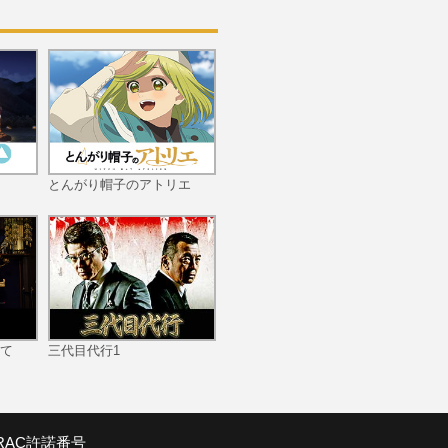
第10話 アスハムの執念
第11話 涙は盗めない
とんがり帽子のアトリエ
第12話 巨大列石の攻防
て
三代目代行1
第13話 ブリュンヒルデの
涙
SRAC許諾番号