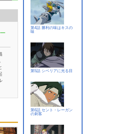
第4話 勝利の味はキスの
味
ー
描
。
と
第5話 シベリアに光る目
起
ル
ク
、
が、
第6話 セント・レーガン
の刺客