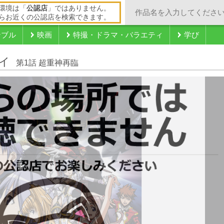
環境は「
公認店
」ではありません。
らお近くの公認店を検索できます。
ンブル
映画
特撮・ドラマ・バラエティ
学び
イ
第1話 超重神再臨