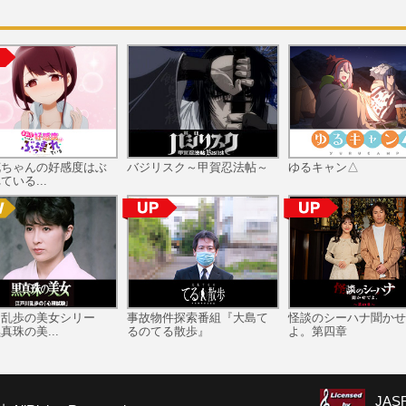
花ちゃんの好感度はぶ
バジリスク～甲賀忍法帖～
ゆるキャン△
ている...
川乱歩の美女シリー
事故物件探索番組『大島て
怪談のシーハナ聞かせ
真珠の美...
るのてる散歩』
よ。第四章
JA