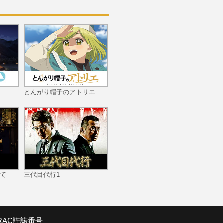
第11話 創星機
とんがり帽子のアトリエ
第12話 魂の凱歌
て
三代目代行1
SRAC許諾番号