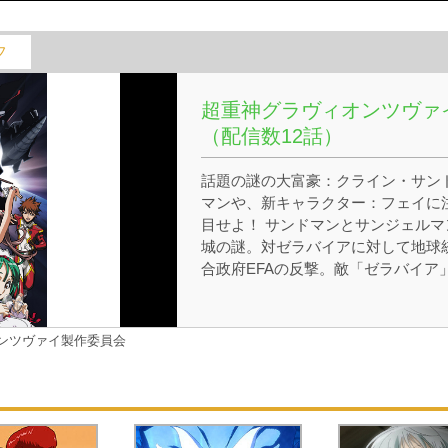
フ
超重神グラヴィオンツヴァ
（配信数12話）
話題の謎の大富豪：クライン・サン
マンや、新キャラクター：フェイに
目せよ！ サンドマンとサンジェルマ
城の謎。対ゼラバイアに対して地球
合政府EFAの反撃。敵「ゼラバイア
の真の目的とその正体が、遂に明か
れる！
オンツヴァイ製作委員会