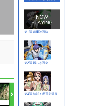
第1話 超重神再臨
第2話 麗しき再会
第3話 熱闘！愚裸美温泉!!