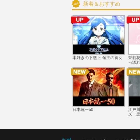
新着＆おすすめ
本好きの下剋上 領主の養女
茉莉
っ壊れ
日本統一50
江戸
ズ 黒