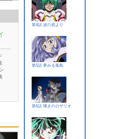
第4話 波の底より
イ
ド
注
第5話 夢みる孤島
ン
統
」
さ
第6話 嘆きのロザリオ