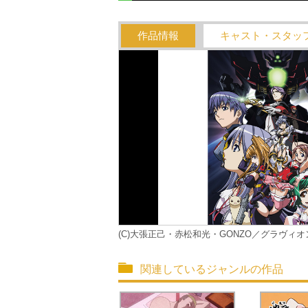
作品情報
キャスト・スタッ
(C)大張正己・赤松和光・GONZO／グラヴィ
関連しているジャンルの作品