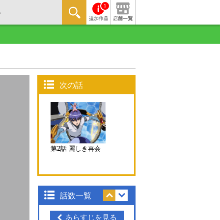
1
次の話
第2話 麗しき再会
話数一覧
あらすじを見る