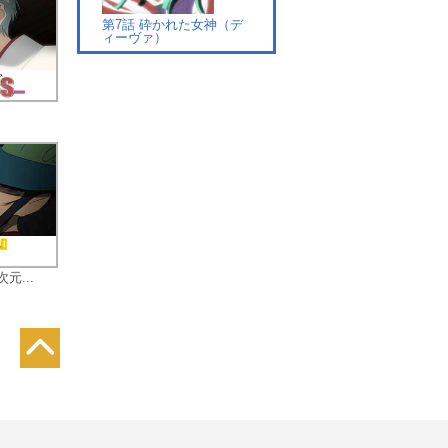
第7話 砕かれた女神（デ
ィーヴァ）
第8話 重力が衰えるとき
次元...
第9話 紅ノ牙
第10話 太陽の炎