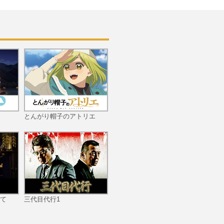
とんがり帽子のアトリエ
て
三代目代行1