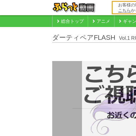
お客様の
こちら
か
総合トップ
アニメ
ギャ
ダーティペアFLASH
Vol.1