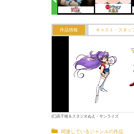
作品情報
キャスト・スタッ
(C)高千穂＆スタジオぬえ・サンライズ
関連しているジャンルの作品