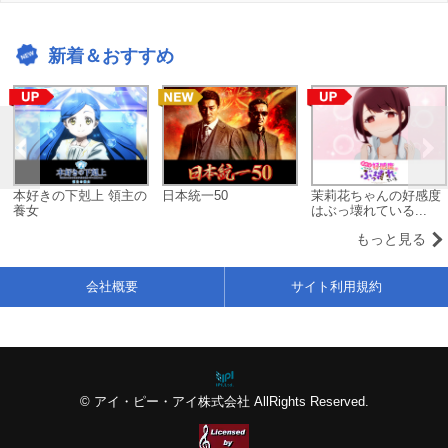
新着＆おすすめ
本好きの下剋上 領主の
日本統一50
茉莉花ちゃんの好感度
養女
はぶっ壊れている...
もっと見る
会社概要
サイト利用規約
© アイ・ピー・アイ株式会社 AllRights Reserved.