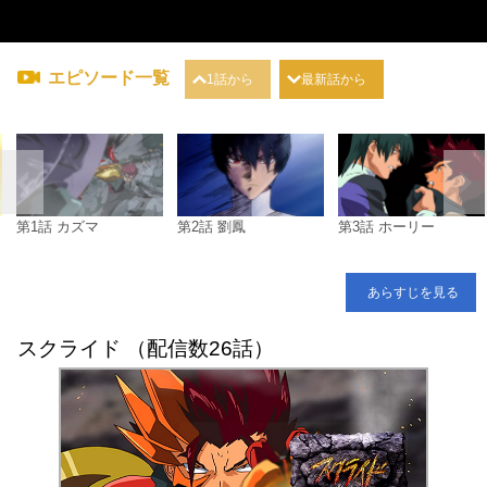
エピソード一覧
1話から
最新話から
第1話 カズマ
第2話 劉鳳
第3話 ホーリー
あらすじを見る
スクライド （配信数26話）