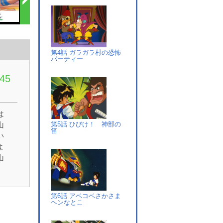
第4話 ガラガラ村の恐怖
パーティー
45
は
第5話 ひびけ！ 神部の
山
笛
い
よ
山
丸
、
を
第6話 アベコベさかさま
ヘンなとこ