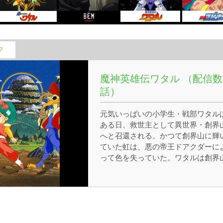
フ
魔神英雄伝ワタル （配信数
話）
元気いっぱいの小学生・戦部ワタル
ある日、救世主として異世界・創界
へと召還される。かつて創界山に輝
ていた虹は、悪の帝王ドアクダーに
って色を失っていた。ワタルは創界
の守り神「金龍」の魂が宿った龍神
に乗り、忍者ヒミコ、剣豪シバラク
鳥のクラマと共に、創界山の虹の色
取り戻す旅に出る。