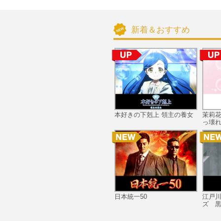
新着＆おすすめ
本好きの下剋上 領主の養女
茉莉
っ壊れ
日本統一50
江戸
ズ 黒