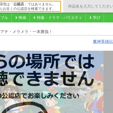
環境は「
公認店
」ではありません。
らお近くの公認店を検索できます。
ンブル
映画
特撮・ドラマ・バラエティ
学び
アチアチ・メラメラ・一本勝負！
魔神英雄伝