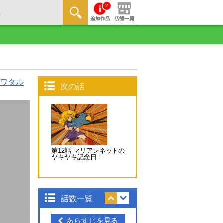
2
ワタル
次の話
第12話 マリアンネットの
ヤキヤキ記念日！
話数一覧
あらすじを見る