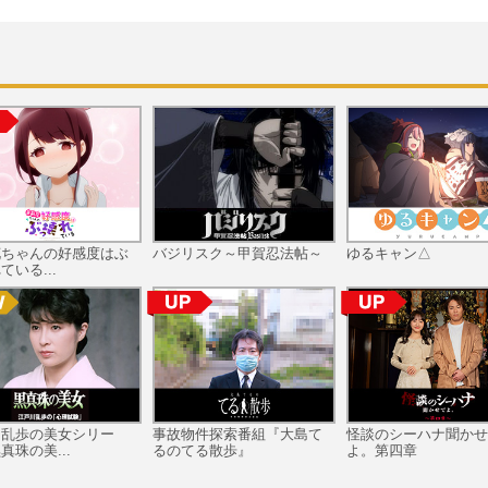
花ちゃんの好感度はぶ
バジリスク～甲賀忍法帖～
ゆるキャン△
ている...
川乱歩の美女シリー
事故物件探索番組『大島て
怪談のシーハナ聞かせ
真珠の美...
るのてる散歩』
よ。第四章