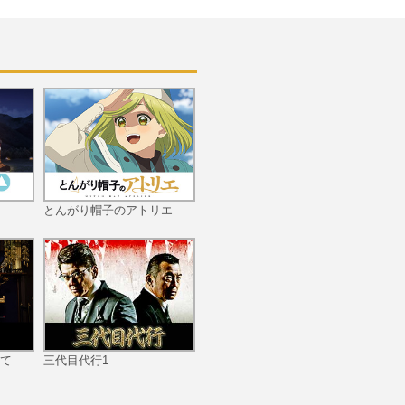
第10話 ウッソー！ホント
にこれが真実の鏡?
第11話 アチアチ・メラメ
ラ・一本勝負！
とんがり帽子のアトリエ
第12話 マリアンネットの
ヤキヤキ記念日！
て
三代目代行1