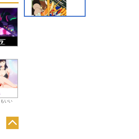
第7話 オオカミ男はおマ
ルがお好き！?
第8話 吸血鬼は十字架コ
レクター
てもいい
第9話 おどろき！世紀の
鏡探知器