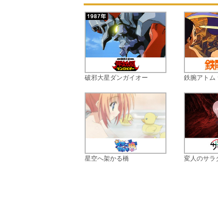
破邪大星ダンガイオー
鉄腕アトム
星空へ架かる橋
変人のサラ