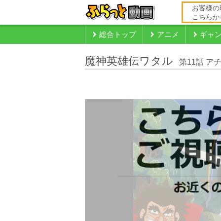
お客様の
こちら
か
総合トップ
アニメ
ギャ
魔神英雄伝ワタル
第11話 