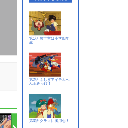
第1話 救世主は小学四年
生
第2話 ふしぎアイテムへ
ん玉みっけ！
第3話 クラマに御用心！