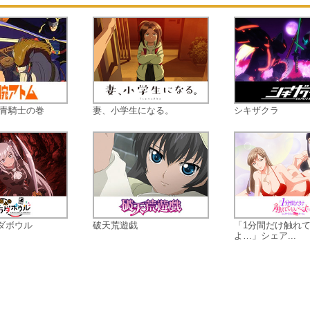
 青騎士の巻
妻、小学生になる。
シキザクラ
ダボウル
破天荒遊戯
「1分間だけ触れ
よ…」シェア...