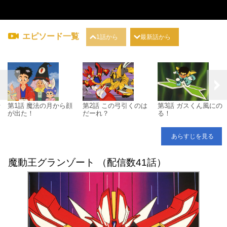
エピソード一覧
1話から
最新話から
母
第1話 魔法の月から顔
第2話 この弓引くのは
第3話 ガスくん風にの
が出た！
だーれ？
る！
あらすじを見る
魔動王グランゾート （配信数41話）