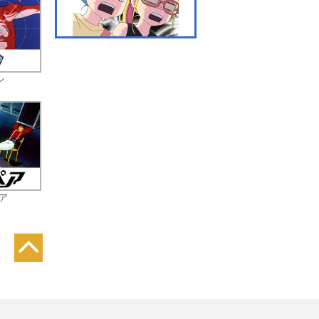
第7話 ドキドキダブルデ
ート
ン
第8話 VS竜胆兄弟
ア
第9話 無理ゲー事後処理
やっぱ無理