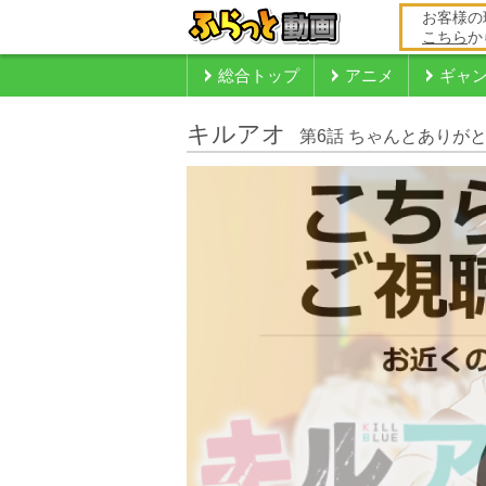
お客様の
こちら
か
総合トップ
アニメ
ギャ
キルアオ
第6話 ちゃんとありが