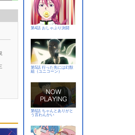
第4話 おしゃぶり決闘
、
説
三
第5話 行った先には幻獣
組（ユニコーン）
3
中
第6話 ちゃんとありがと
な
う言わんかい
ラ
三