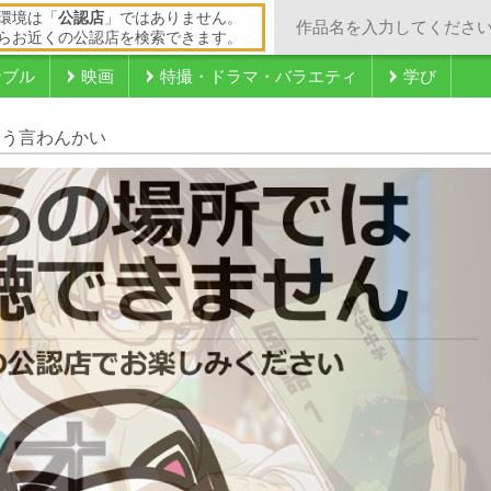
環境は「
公認店
」ではありません。
らお近くの公認店を検索できます。
ンブル
映画
特撮・ドラマ・バラエティ
学び
とう言わんかい