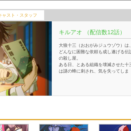
キャスト・スタッフ
キルアオ （配信数12話）
大狼十三（おおがみジュウゾウ）は
どんなに困難な依頼も成し遂げる伝
の殺し屋。
ある日、とある組織を壊滅させた十
は謎の蜂に刺され、気を失ってしま
う。
目を覚ますと十三は39歳の大人から1
歳の子どもの姿になっていた!
驚く十三の元にボスから「その姿で
学校に潜入せよ」と司令が下る。
彼を待ち受けていたのは、個性豊か
クラスメイトたちとの青春スクール
イフだったーー
元の姿に戻ることができるのか!? 十