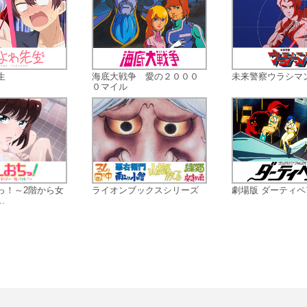
のもとに刺客が迫る!
生
海底大戦争 愛の２０００
未来警察ウラシマ
０マイル
っ！～2階から女
ライオンブックスシリーズ
劇場版 ダーティペ
.