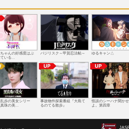
花ちゃんの好感度はぶ
バジリスク～甲賀忍法帖～
ゆるキャン△
ている...
川乱歩の美女シリー
事故物件探索番組『大島て
怪談のシーハナ聞かせ
真珠の美...
るのてる散歩』
よ。第四章
JA