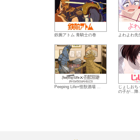
鉄腕アトム 青騎士の巻
よわよわ先
Peeping Life×怪獣酒場 ...
じょしおち
の子が…降..