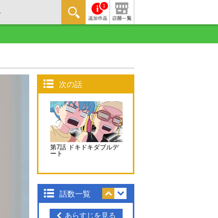
1
次の話
第7話 ドキドキダブルデ
ート
話数一覧
あらすじを見る