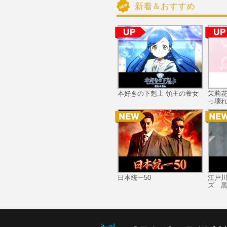
新着＆おすすめ
本好きの下剋上 領主の養女
茉莉
っ壊れ
日本統一50
江戸
ズ 黒