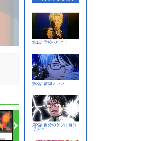
第1話 学校へ行こう
第2話 蜜岡ノレン
第3話 自分のケツは自分
で拭け