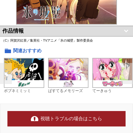
作品情報
（C）阿賀沢紅茶／集英社・TVアニメ「氷の城壁」製作委員会
関連おすすめ
ボブネミミッミ
ぱすてるメモリーズ
てーきゅう
視聴トラブルの場合はこちら