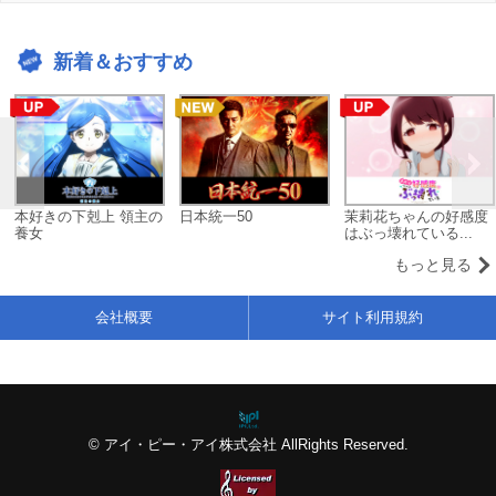
新着＆おすすめ
本好きの下剋上 領主の
日本統一50
茉莉花ちゃんの好感度
養女
はぶっ壊れている...
もっと見る
会社概要
サイト利用規約
© アイ・ピー・アイ株式会社 AllRights Reserved.