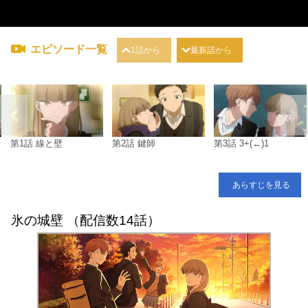
エピソード一覧
1話から
最新話から
第1話 線と壁
第2話 鍵師
第3話 3+(←)1
あらすじを見る
氷の城壁 （配信数14話）