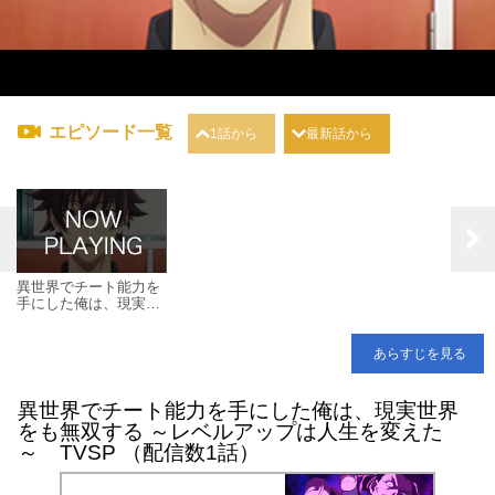
エピソード一覧
1話から
最新話から
異世界でチート能力を
手にした俺は、現実世
界をも無双する ～レベ
ルアップは人生を変え
た～ TVSP
あらすじを見る
異世界でチート能力を手にした俺は、現実世界
をも無双する ～レベルアップは人生を変えた
～ TVSP （配信数1話）