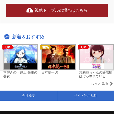
視聴トラブルの場合はこちら
新着＆おすすめ
本好きの下剋上 領主の
日本統一50
茉莉花ちゃんの好感度
養女
はぶっ壊れている...
もっと見る
会社概要
サイト利用規約