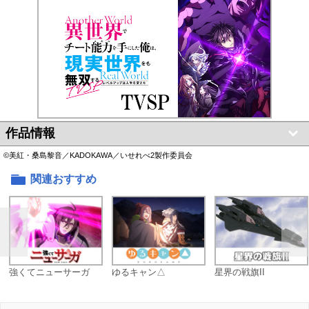
作品情報
©美紅・桑島黎音／KADOKAWA／いせれべ2製作委員会
関連おすすめ
強くてニューサーガ
ゆるキャン△
星界の戦旗II