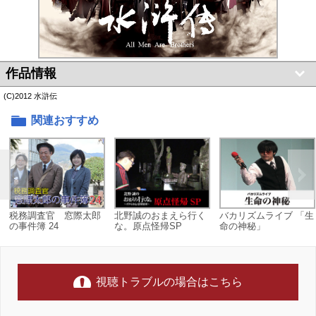
作品情報
(C)2012 水滸伝
関連おすすめ
税務調査官 窓際太郎
北野誠のおまえら行く
バカリズムライブ 「生
の事件簿 24
な。原点怪帰SP
命の神秘」
視聴トラブルの場合はこちら