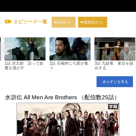
エピソード一覧
1話から
最新話から
1話 洪太尉 誤って妖
2話 石碣村に七星が集
3話 九紋竜 東京を脱
魔を逃がす
う
出する
あらすじを見る
水滸伝 All Men Are Brothers （配信数25話）