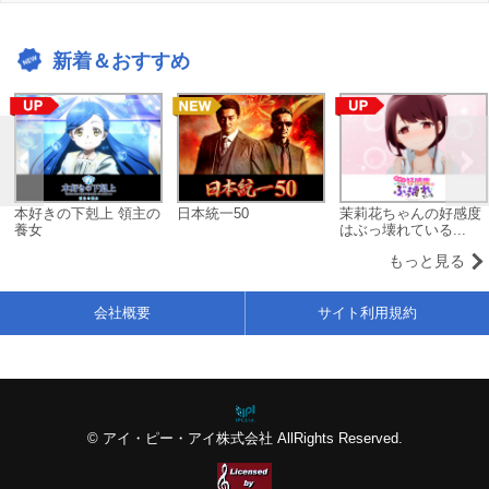
新着＆おすすめ
本好きの下剋上 領主の
日本統一50
茉莉花ちゃんの好感度
養女
はぶっ壊れている...
もっと見る
会社概要
サイト利用規約
© アイ・ピー・アイ株式会社 AllRights Reserved.