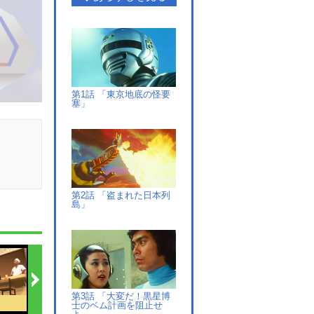
第1話 「東京地底の怪要
塞」
第2話 「盗まれた日本列
島」
第3話 「大変だ！黒星博
士のベム計画を阻止せ