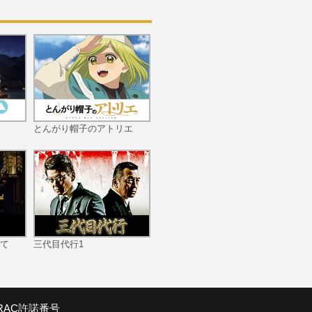
第10話 「人間クラッシャ
ー部隊を撃破せよ！」
とんがり帽子のアトリエ
第11話 「父は生きている
のか？ 謎のSOS信号」
て
三代目代行1
第12話 「遊園地へ急行せ
よ！ UFO少年大ピン
チ」
SRAC許諾番号