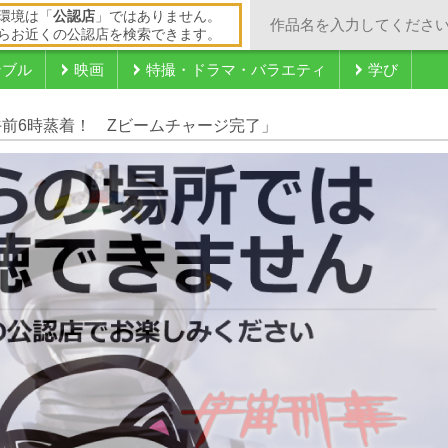
環境は「
公認店
」ではありません。
らお近くの公認店を検索できます。
ンブル
映画
特撮・ドラマ・バラエティ
学び
「午前6時蒸着！ Zビームチャージ完了」