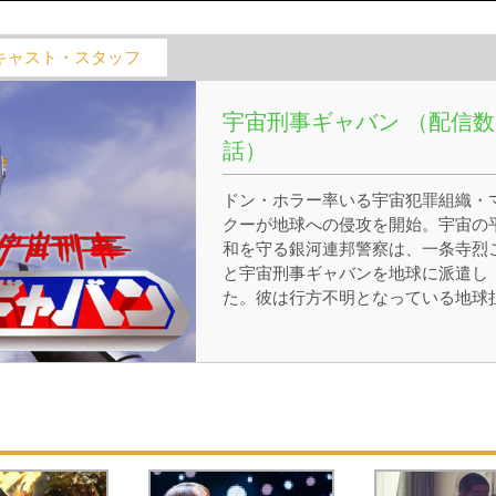
キャスト・スタッフ
宇宙刑事ギャバン （配信数
話）
ドン・ホラー率いる宇宙犯罪組織・
クーが地球への侵攻を開始。宇宙の
和を守る銀河連邦警察は、一条寺烈
と宇宙刑事ギャバンを地球に派遣し
た。彼は行方不明となっている地球
当刑事・ボイサーと地球人・一条寺
子との間に生まれ、父の意向でバー
星で訓練を受けていたのだ。烈は「
着」プロセスを経て、コンバットス
ツを装着。宇宙刑事ギャバンとなっ
戦う！