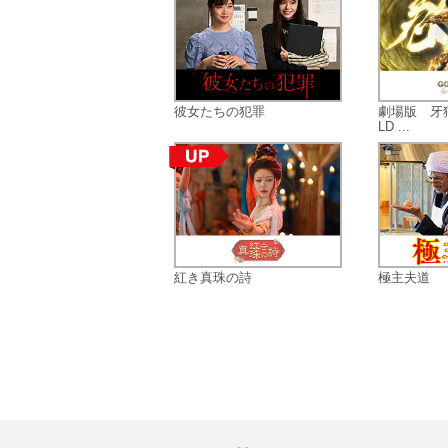
彼女たちの犯罪
劇場版 牙狼
LD ...
紅き真珠の詩
極主夫道