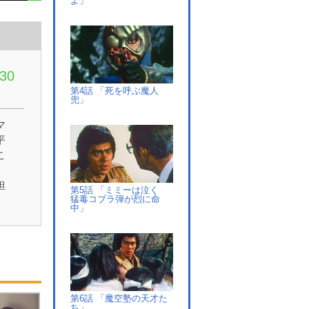
よ」
30
第4話 「死を呼ぶ魔人
兜」
マ
平
こ
担
第5話 「ミミーは泣く
猛毒コブラ弾が烈に命
民
中」
ド
蒸
ー
て
第6話 「魔空塾の天才た
ち」