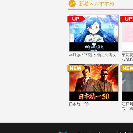
新着＆おすすめ
本好きの下剋上 領主の養女
茉莉
っ壊れ
日本統一50
江戸
ズ 黒