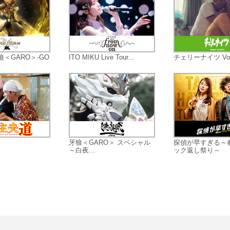
＜GARO＞-GO
ITO MIKU Live Tour...
チェリーナイツ Vol
牙狼＜GARO＞ スペシャル
探偵が早すぎる～
～白夜...
ック返し祭り～