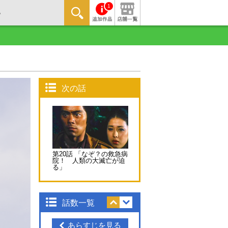
1
次の話
第20話 「なぞ？の救急病
院！ 人類の大滅亡が迫
る」
話数一覧
あらすじを見る