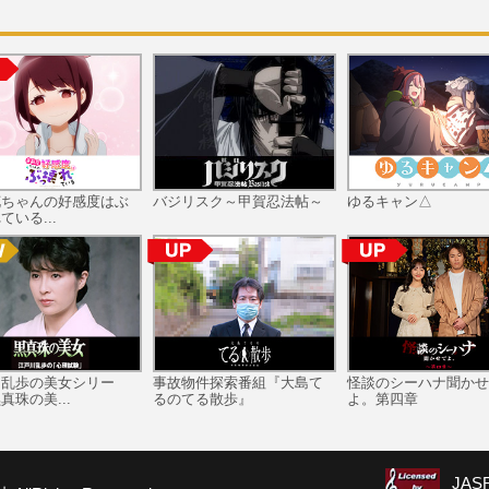
花ちゃんの好感度はぶ
バジリスク～甲賀忍法帖～
ゆるキャン△
ている...
川乱歩の美女シリー
事故物件探索番組『大島て
怪談のシーハナ聞かせ
真珠の美...
るのてる散歩』
よ。第四章
JA