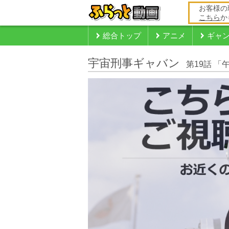
お客様の
こちら
か
総合トップ
アニメ
ギャ
宇宙刑事ギャバン
第19話 