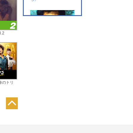
.2
第7話 「怪物がひそむ花
びらに少女は口づけし
た」
春のトリ
第8話 「正義か悪魔か？
銀マスク大ヒーロー」
第9話 「美しい人形スパ
イ」