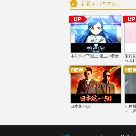
新着＆おすすめ
本好きの下剋上 領主の養女
茉莉
っ壊れ
日本統一50
江戸
ズ 黒