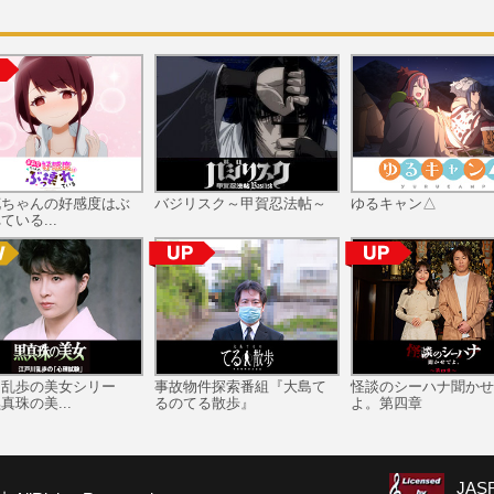
花ちゃんの好感度はぶ
バジリスク～甲賀忍法帖～
ゆるキャン△
ている...
川乱歩の美女シリー
事故物件探索番組『大島て
怪談のシーハナ聞かせ
真珠の美...
るのてる散歩』
よ。第四章
JA