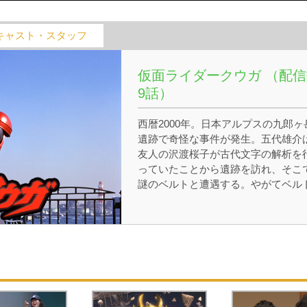
キャスト・スタッフ
仮面ライダークウガ （配信
9話）
西暦2000年。日本アルプスの九郎ヶ
遺跡で奇怪な事件が発生。五代雄介
友人の沢渡桜子が古代文字の解析を
っていたことから遺跡を訪れ、そこ
謎のベルトと遭遇する。やがてベル
と再会した雄介は、突如現れた怪人
襲われる中、ベルトを装着し、戦士
ウガに変身。彼が最も愛する人々の
顔を守るために戦う。