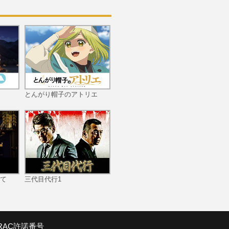
EPISODE 11 約束
とんがり帽子のアトリエ
EPISODE 12 恩師
て
三代目代行1
EPISODE 13 不審
SRAC許諾番号