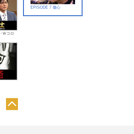
EPISODE 7 傷心
･Ｗコロ
EPISODE 8 射手
EPISODE 9 兄妹
EPISODE 10 熾烈