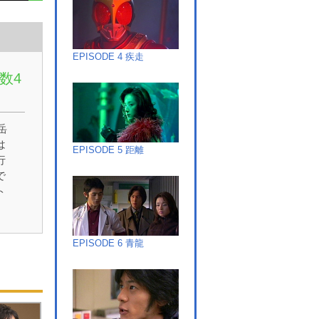
EPISODE 4 疾走
数4
岳
は
EPISODE 5 距離
行
で
ト
に
ク
笑
EPISODE 6 青龍