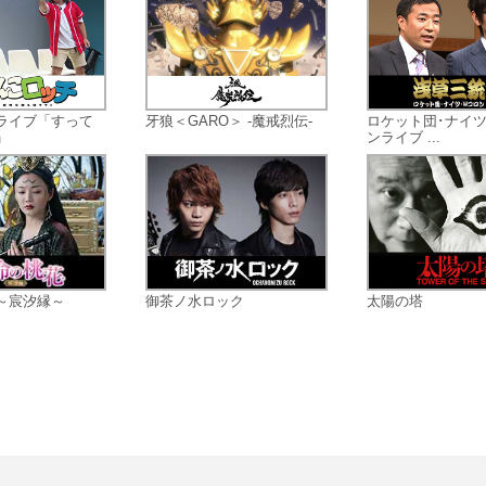
ライブ「すって
牙狼＜GARO＞ -魔戒烈伝-
ロケット団･ナイツ
」
ンライブ ...
～宸汐縁～
御茶ノ水ロック
太陽の塔