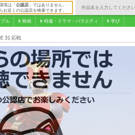
環境は「
公認店
」ではありません。
らお近くの公認店を検索できます。
ンブル
映画
特撮・ドラマ・バラエティ
学び
E 31 応戦