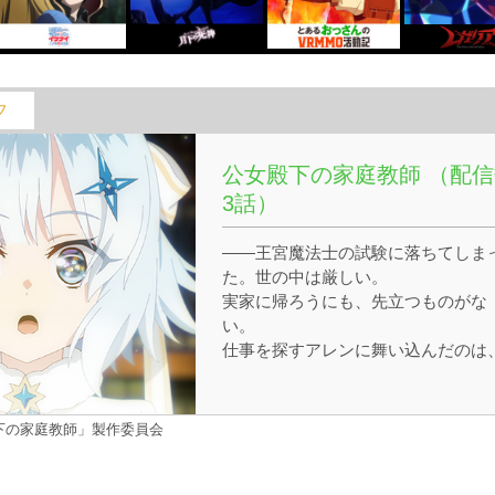
フ
公女殿下の家庭教師 （配信
3話）
——王宮魔法士の試験に落ちてしま
た。世の中は厳しい。
実家に帰ろうにも、先立つものがな
い。
仕事を探すアレンに舞い込んだのは
公爵家御息女、すなわち公女殿下の
庭教師の仕事。
どうも胡散臭いが、あの『腐れ縁』
公女殿下の家庭教師」製作委員会
ど大変な生徒じゃないだろう。
そう高を括っていた矢先、彼を待っ