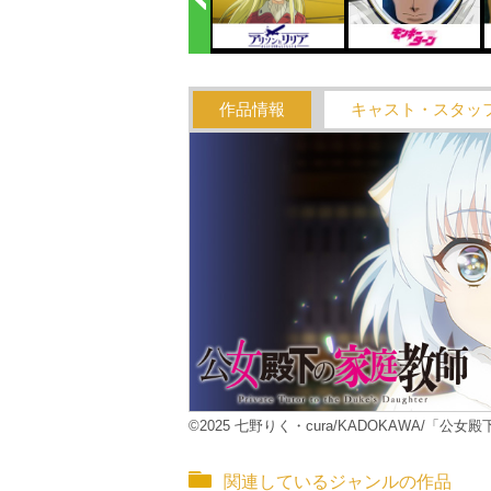
作品情報
キャスト・スタッ
©2025 七野りく・cura/KADOKAWA/「
関連しているジャンルの作品