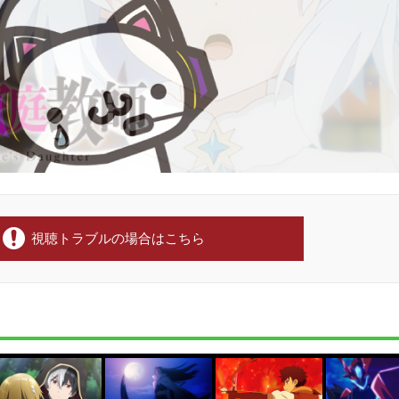
視聴トラブルの場合はこちら