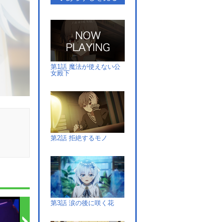
第1話 魔法が使えない公
女殿下
第2話 拒絶するモノ
第3話 涙の後に咲く花