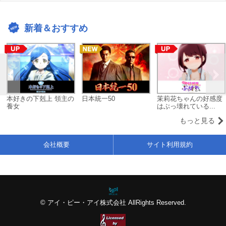
新着＆おすすめ
本好きの下剋上 領主の
日本統一50
茉莉花ちゃんの好感度
養女
はぶっ壊れている...
もっと見る
会社概要
サイト利用規約
© アイ・ピー・アイ株式会社 AllRights Reserved.