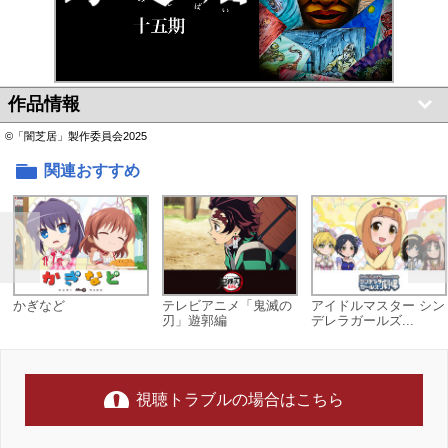
作品情報
©「闇芝居」製作委員会2025
関連おすすめ
かぎなど
テレビアニメ「鬼滅の
アイドルマスター シン
刃」遊郭編
デレラガールズ...
視聴トラブルの場合はこちら