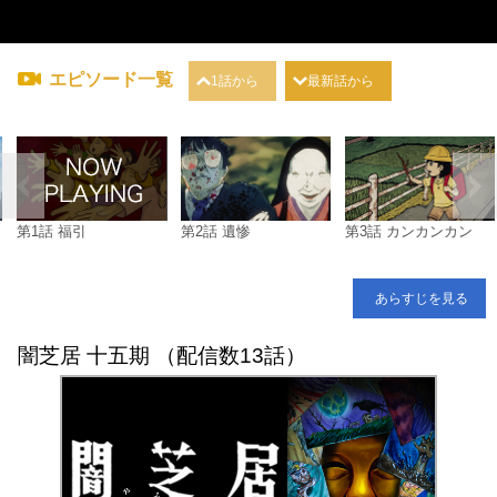
エピソード一覧
1話から
最新話から
第1話 福引
第2話 遺惨
第3話 カンカンカン
あらすじを見る
闇芝居 十五期 （配信数13話）