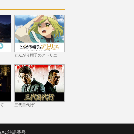
第11話 生死を共に
とんがり帽子のアトリエ
第12話 孤勇
て
三代目代行1
第13話 剣と鞘
SRAC許諾番号