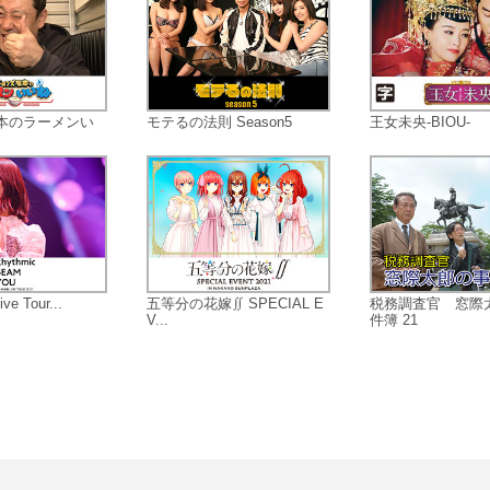
本のラーメンい
モテるの法則 Season5
王女未央-BIOU-
ve Tour...
五等分の花嫁∬ SPECIAL E
税務調査官 窓際
V...
件簿 21