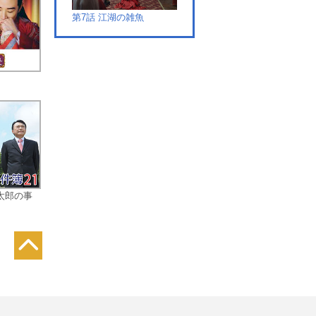
第7話 江湖の雑魚
第8話 光ある所に闇
太郎の事
第9話 高山流水
第10話 狂気の果てまで