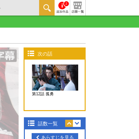
2
次の話
第12話 孤勇
話数一覧
あらすじを見る