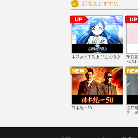
新着＆おすすめ
本好きの下剋上 領主の養女
茉莉
っ壊れ
日本統一50
江戸
ズ 黒