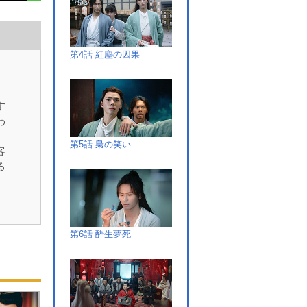
第4話 紅塵の因果
す
わ
天
第5話 梟の笑い
客
る
ぐ
第6話 酔生夢死