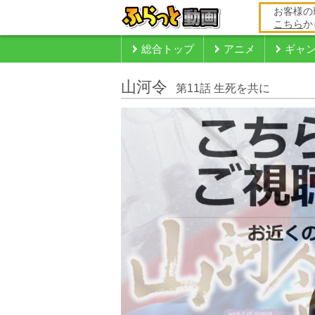
お客様の
こちら
か
総合トップ
アニメ
ギャ
山河令
第11話 生死を共に