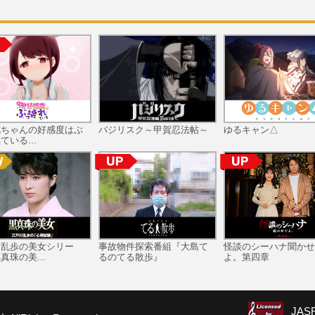
花ちゃんの好感度はぶ
バジリスク～甲賀忍法帖～
ゆるキャン△
ている...
川乱歩の美女シリー
事故物件探索番組『大島て
怪談のシーハナ聞かせ
真珠の美...
るのてる散歩』
よ。第四章
JA