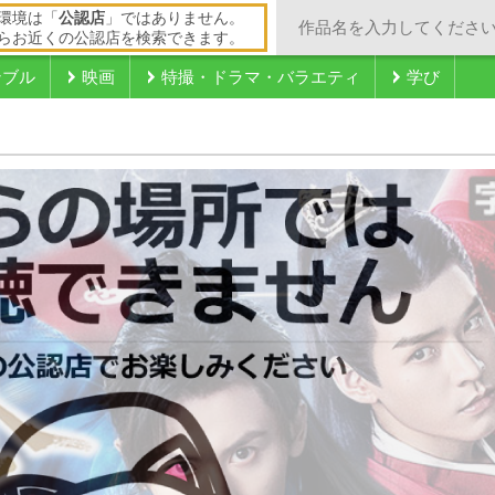
環境は「
公認店
」ではありません。
らお近くの公認店を検索できます。
ンブル
映画
特撮・ドラマ・バラエティ
学び