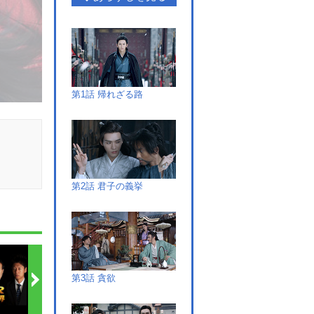
第1話 帰れざる路
第2話 君子の義挙
第3話 貪欲