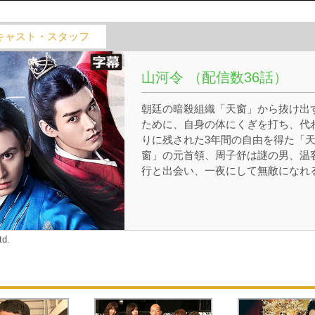
キャスト・スタッフ
山河令 （配信数36話）
朝廷の暗殺組織「天窗」から抜け出
ために、⾃⾝の体にくぎを打ち、代
りに残された3年間の⾃由を得た「
窗」の元⾸領、周⼦舒は謎の男、温
⾏と出会い、⼀夜にして無敵になれ
といわれる武庫の鍵「琉璃甲」をめ
る壮⼤な争いに巻き込まれていく。
td.