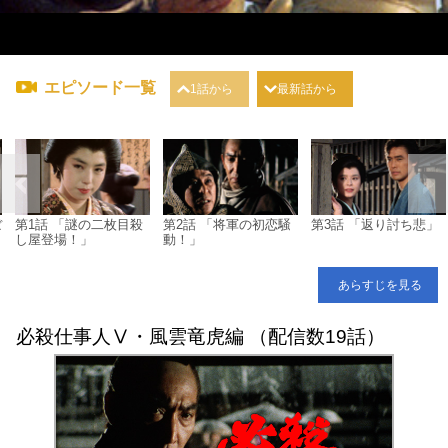
エピソード一覧
1話から
最新話から
ぼ
第1話 「謎の二枚目殺
第2話 「将軍の初恋騒
第3話 「返り討ち悲」
し屋登場！」
動！」
あらすじを見る
必殺仕事人Ⅴ・風雲竜虎編 （配信数19話）