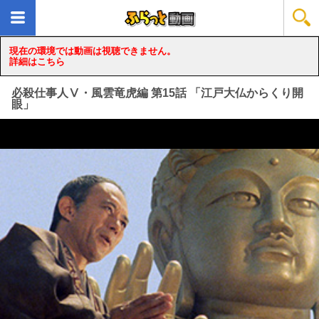
現在の環境では動画は視聴できません。
詳細はこちら
必殺仕事人Ⅴ・風雲竜虎編 第15話 「江戸大仏からくり開
眼」
loading...