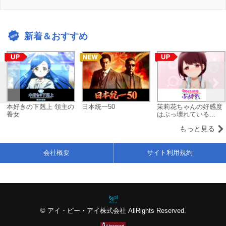
新着＆おすすめ
本好きの下剋上 領主の
日本統一50
茉莉花ちゃんの好感度
養女
はぶっ壊れている...
もっと見る
会社概要
サイト利用規約
© アイ・ピー・アイ株式会社 AllRights Reserved.