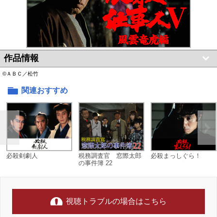
作品情報
©ＡＢＣ／松竹
関連おすすめ
必殺剣劇人
税務調査官 窓際太郎
必殺まっしぐら！
の事件簿 22
視聴トラブルの場合はこちら