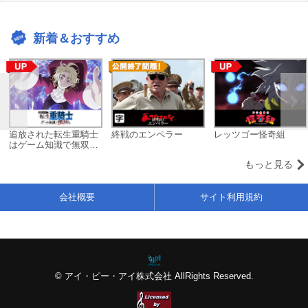
新着＆おすすめ
追放された転生重騎士
終戦のエンペラー
レッツゴー怪奇組
はゲーム知識で無双す
る
もっと見る
会社概要
サイト利用規約
© アイ・ピー・アイ株式会社 AllRights Reserved.