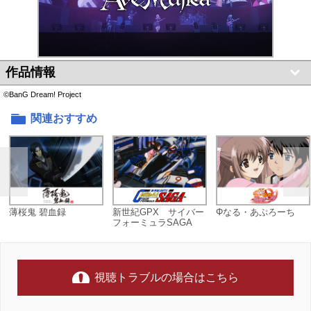
作品情報
©BanG Dream! Project
関連おすすめ
薄桜鬼 碧血録
新世紀GPX サイバー
Φなる・あぷろーち
フォーミュラSAGA
視聴トラブルの場合はこちら