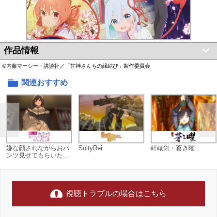
作品情報
©内藤マーシー・講談社／「甘神さんちの縁結び」製作委員会
関連おすすめ
嫌な顔されながらおパ
SoltyRei
軒轅剣・蒼き曜
ンツ見せてもらいたい
2
視聴トラブルの場合はこちら