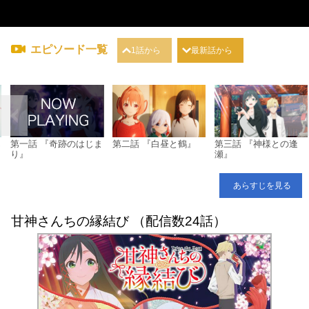
エピソード一覧
1話から
最新話から
ん
第一話 『奇跡のはじま
第二話 『白昼と鶴』
第三話 『神様との逢
り』
瀬』
あらすじを見る
甘神さんちの縁結び （配信数24話）