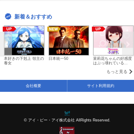
新着＆おすすめ
本好きの下剋上 領主の
日本統一50
茉莉花ちゃんの好感度
養女
はぶっ壊れている...
もっと見る
会社概要
サイト利用規約
© アイ・ピー・アイ株式会社 AllRights Reserved.