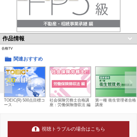
作品情報
合格TV
関連おすすめ
TOEIC(R) 500点目標コ
社会保険労務士合格講
第一種 衛生管理者合格
ース
座：労働保険徴収法 編
講座
視聴トラブルの場合はこちら