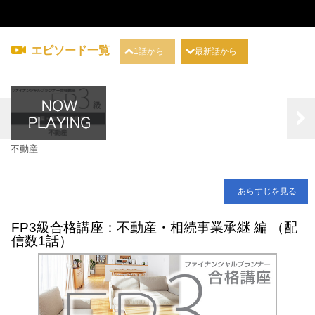
エピソード一覧
1話から
最新話から
不動産
あらすじを見る
FP3級合格講座：不動産・相続事業承継 編 （配
信数1話）