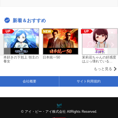
新着＆おすすめ
本好きの下剋上 領主の
日本統一50
茉莉花ちゃんの好感度
養女
はぶっ壊れている...
もっと見る
会社概要
サイト利用規約
© アイ・ピー・アイ株式会社 AllRights Reserved.