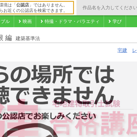
環境は「
公認店
」ではありません。
らお近くの公認店を検索できます。
ンブル
映画
特撮・ドラマ・バラエティ
学び
 編
建築基準法
宅建
レ