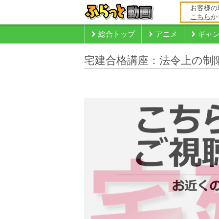
お客様の
こちら
か
総合トップ
アニメ
ギャ
宅建合格講座：法令上の制限