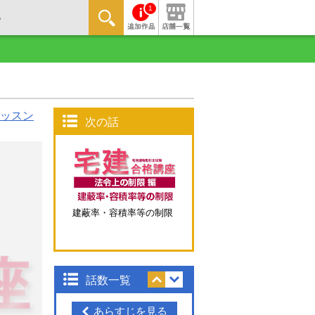
1
ッスン
次の話
建蔽率・容積率等の制限
話数一覧
あらすじを見る