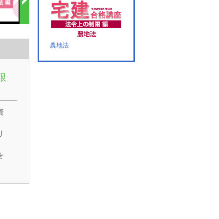
農地法
限
資
り
を
hp