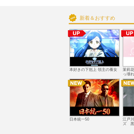
新着＆おすすめ
本好きの下剋上 領主の養女
茉莉
っ壊れ
日本統一50
江戸
ズ 黒