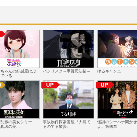
花ちゃんの好感度はぶ
バジリスク～甲賀忍法帖～
ゆるキャン△
ている...
川乱歩の美女シリー
事故物件探索番組『大島て
怪談のシーハナ聞かせ
真珠の美...
るのてる散歩』
よ。第四章