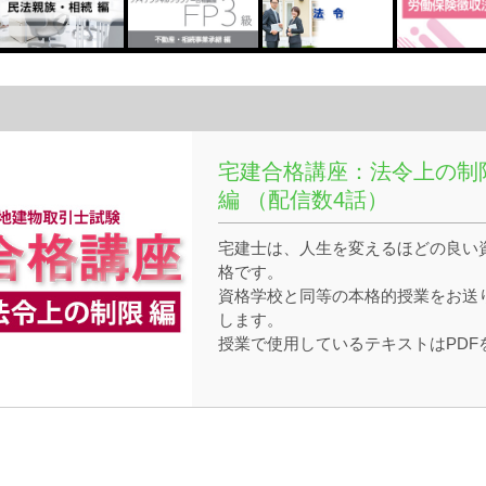
宅建合格講座：法令上の制
編 （配信数4話）
宅建士は、人生を変えるほどの良い
格です。
資格学校と同等の本格的授業をお送
します。
授業で使用しているテキストはPDF
ダウンロードできます。
https://www.gokaku.tv/products/list.p
ぜひ合格を勝ち取ってください！