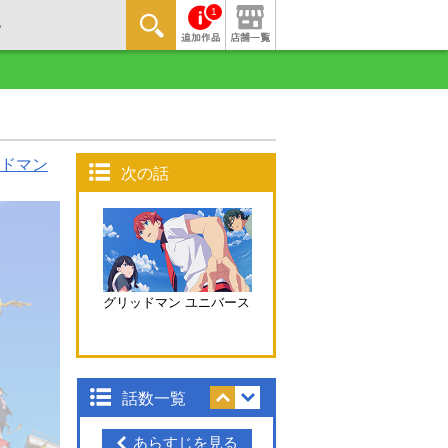
1
ドマン
次の話
グリッドマン ユニバース
話数一覧
あらすじを見る