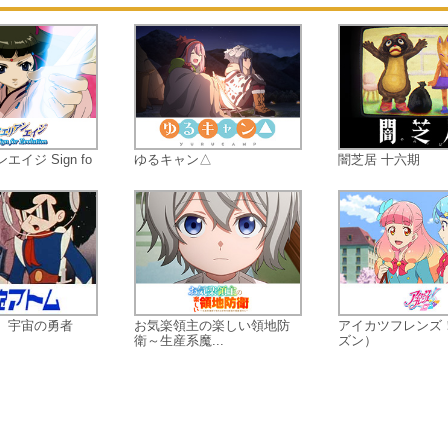
２年生に進級し、六花と別のクラス
なった裕太は告白を決意する。
そんな平和になった世界で過ごす彼
の日常は、轟音と共に崩れ始めた。
裕太に訪れる危機の最中、突如現れ
グリッドマンは語りかける。
「この世界のバランスが崩れようと
ている」
イジ Sign fo
ゆるキャン△
闇芝居 十六期
やがて真紅の強竜ダイナレックスや
グリッドマンの協力者である新世紀
学生、そして別世界の住人、麻中蓬
ちも裕太の前に次々と現れる。
六花への想いを秘めたまま、裕太の
日常が始まった。
 宇宙の勇者
お気楽領主の楽しい領地防
アイカツフレンズ！
衛～生産系魔...
ズン）