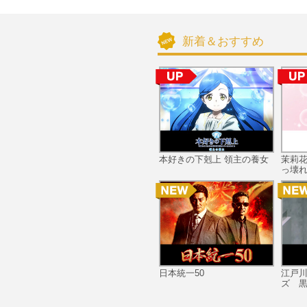
新着＆おすすめ
本好きの下剋上 領主の養女
茉莉
っ壊れ
日本統一50
江戸
ズ 黒