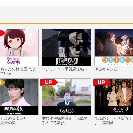
花ちゃんの好感度はぶ
バジリスク～甲賀忍法帖～
ゆるキャン△
ている...
川乱歩の美女シリー
事故物件探索番組『大島て
怪談のシーハナ聞かせ
真珠の美...
るのてる散歩』
よ。第四章