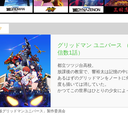
フ
グリッドマン ユニバース 
信数1話）
都立ツツジ台高校。
放課後の教室で、響裕太は記憶の中
あるはずのグリッドマンをノートに
度も描いては消していた。
かつてこの世界はひとりの少女によ
て作られ、壊された。
その少女の心を救ったのは、異次元
らやってきたハイパーエージェント
「劇場版グリッドマンユニバース」製作委員会
グリッドマンと、彼女が作った心を
った怪獣、そして裕太たちであった