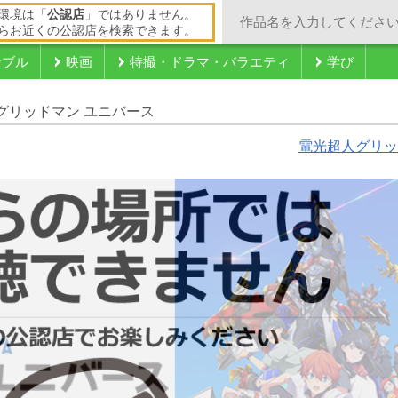
環境は「
公認店
」ではありません。
らお近くの公認店を検索できます。
ンブル
映画
特撮・ドラマ・バラエティ
学び
グリッドマン ユニバース
電光超人グリッ