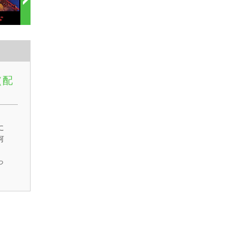
（配
に
何
っ
か
・
持
。