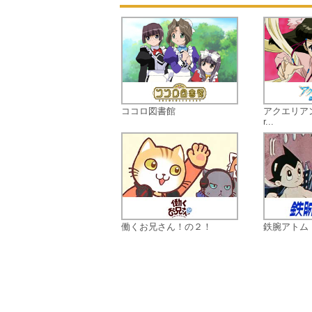
ココロ図書館
アクエリアンエ
r...
働くお兄さん！の２！
鉄腕アトム