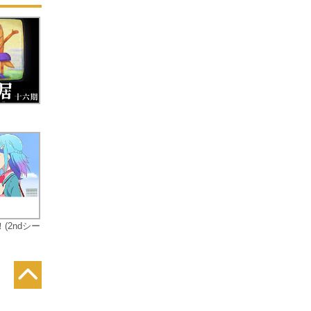
に
ら
る
し
、
中
た
非
(2ndシー