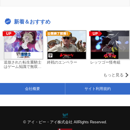
新着＆おすすめ
追放された転生重騎士
終戦のエンペラー
レッツゴー怪奇組
はゲーム知識で無双す
る
もっと見る
会社概要
サイト利用規約
© アイ・ピー・アイ株式会社 AllRights Reserved.