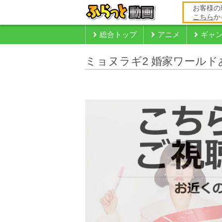
お客様の
こちら
か
総合トップ
アニメ
ギャ
ミョヌラギ2 婚家ワール