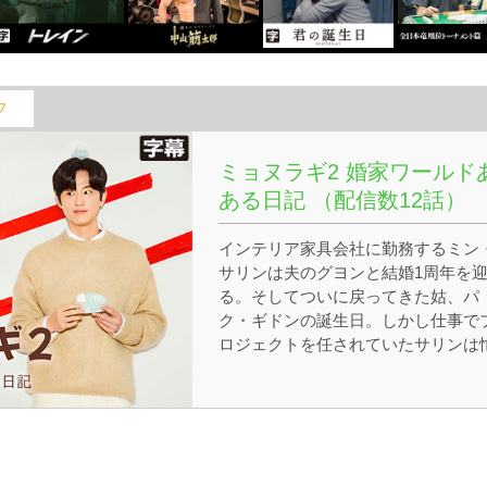
フ
ミョヌラギ2 婚家ワールド
ある日記 （配信数12話）
インテリア家具会社に勤務するミン
サリンは夫のグヨンと結婚1周年を
る。そしてついに戻ってきた姑、パ
ク・ギドンの誕生日。しかし仕事で
ロジェクトを任されていたサリンは
しい日々を送っていて、誕生日当日
朝の食事は夫のグヨンが用意するこ
に。徐々に周りから子供について聞
れ始め、今は仕事を頑張りたいと思
ていた矢先、サリンは体に異変を感