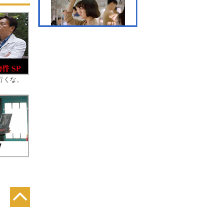
第7話 誰も悪くないのに
行くな。
第8話 完璧な母親になる
わ
第9話 母の資格