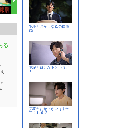
第4話 おかしな森の白雪
姫
ある
・
第5話 母になるというこ
と
迎え
プ
忙
の
と
第6話 おせっかいはやめ
か
てくれる？
っ
じ