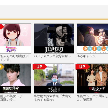
花ちゃんの好感度はぶ
バジリスク～甲賀忍法帖～
ゆるキャン△
ている...
川乱歩の美女シリー
事故物件探索番組『大島て
怪談のシーハナ聞かせ
真珠の美...
るのてる散歩』
よ。第四章