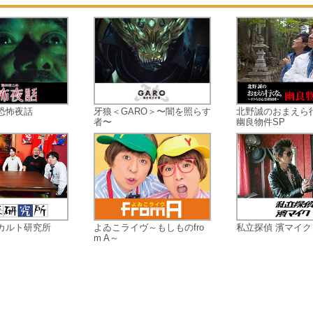
はじめ…。
恐怖夜話
牙狼＜GARO＞〜闇を照らす
北野誠のおまえら
者〜
幽良物件SP
カルト研究所
よゐこライヴ～もしものfro
私立探偵 濱マイク
m A～