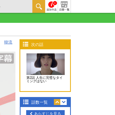
1
韓流
次の話
第2話 人生に完璧なタイ
ミングはない
話数一覧
あらすじを見る