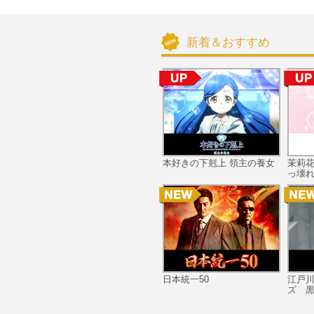
新着＆おすすめ
本好きの下剋上 領主の養女
茉莉
っ壊れ
日本統一50
江戸
ズ 黒