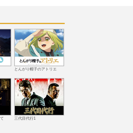
第10話 いい母親になりた
いけど母親だけになる必
要はない
第11話 愛だけでは育てら
れない！
とんがり帽子のアトリエ
第12話 そして本当に母親
になる
て
三代目代行1