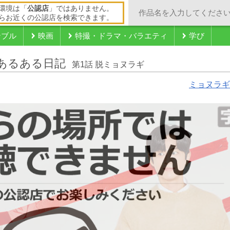
環境は「
公認店
」ではありません。
らお近くの公認店を検索できます。
ンブル
映画
特撮・ドラマ・バラエティ
学び
ドあるある日記
第1話 脱ミョヌラギ
ミョヌラギ