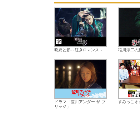
晩媚と影～紅きロマンス～
稲川淳二の
ドラマ「荒川アンダー ザ ブ
すみっこオ
リッジ」