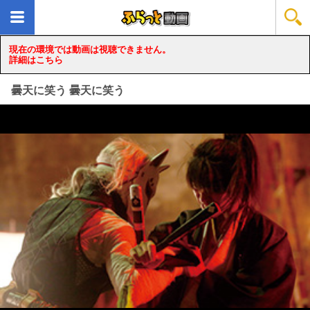
現在の環境では動画は視聴できません。
詳細はこちら
曇天に笑う 曇天に笑う
loading...