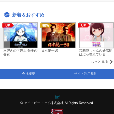
新着＆おすすめ
本好きの下剋上 領主の
日本統一50
茉莉花ちゃんの好感度
養女
はぶっ壊れている...
もっと見る
会社概要
サイト利用規約
© アイ・ピー・アイ株式会社 AllRights Reserved.