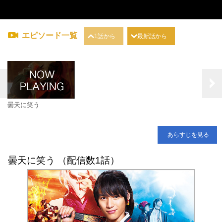
エピソード一覧
1話から
最新話から
曇天に笑う
あらすじを見る
曇天に笑う （配信数1話）