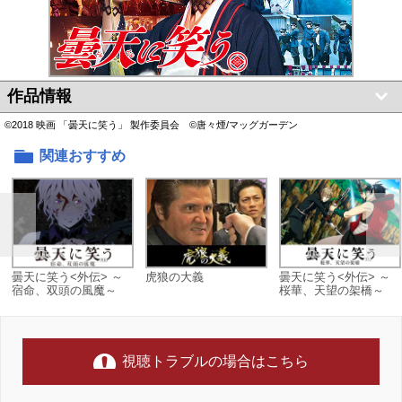
作品情報
©2018 映画 「曇天に笑う」 製作委員会 ©唐々煙/マッグガーデン
関連おすすめ
曇天に笑う<外伝> ～
虎狼の大義
曇天に笑う<外伝> ～
宿命、双頭の風魔～
桜華、天望の架橋～
視聴トラブルの場合はこちら