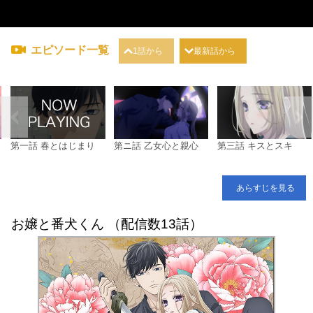
エピソード一覧
1話から
最新話から
第一話 春とはじまり
第ニ話 乙女心と親心
第三話 キスとスキ
あらすじを見る
お嬢と番犬くん （配信数13話）