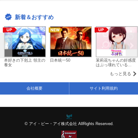
新着＆おすすめ
本好きの下剋上 領主の
日本統一50
茉莉花ちゃんの好感度
養女
はぶっ壊れている...
もっと見る
会社概要
サイト利用規約
© アイ・ピー・アイ株式会社 AllRights Reserved.