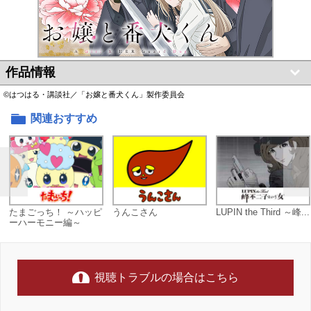
作品情報
©はつはる・講談社／「お嬢と番犬くん」製作委員会
関連おすすめ
たまごっち！ ～ハッピ
うんこさん
LUPIN the Third ～峰...
ーハーモニー編～
視聴トラブルの場合はこちら