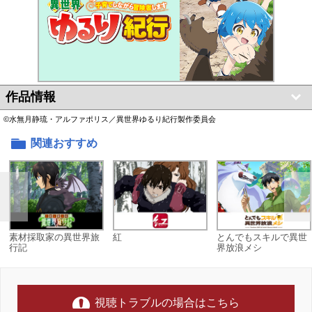
作品情報
©水無月静琉・アルファポリス／異世界ゆるり紀行製作委員会
関連おすすめ
素材採取家の異世界旅
紅
とんでもスキルで異世
行記
界放浪メシ
視聴トラブルの場合はこちら