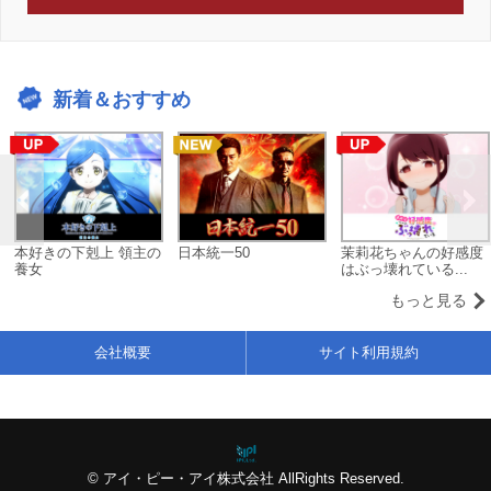
新着＆おすすめ
本好きの下剋上 領主の
日本統一50
茉莉花ちゃんの好感度
養女
はぶっ壊れている...
もっと見る
会社概要
サイト利用規約
© アイ・ピー・アイ株式会社 AllRights Reserved.