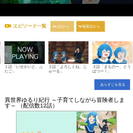
エピソード一覧
1話から
最新話から
１話「いせかいと、ふ
２話「よろしくね、じ
３話「まものー、とう
たご」
ゅーる」
ばつー！」
あらすじを見る
異世界ゆるり紀行 ～子育てしながら冒険者しま
す～ （配信数12話）