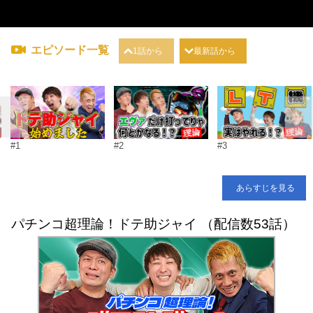
エピソード一覧
1話から
最新話から
#1
#2
#3
あらすじを見る
パチンコ超理論！ドテ助ジャイ （配信数53話）