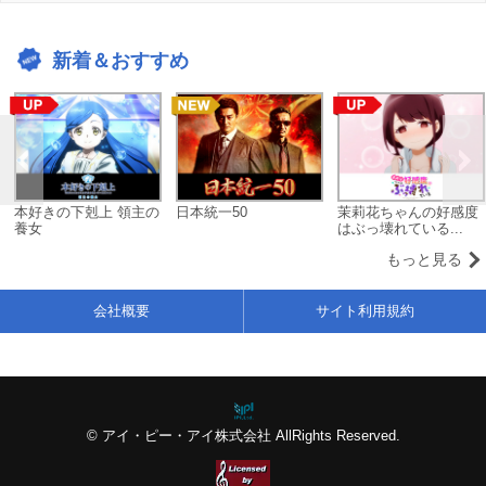
新着＆おすすめ
本好きの下剋上 領主の
日本統一50
茉莉花ちゃんの好感度
養女
はぶっ壊れている...
もっと見る
会社概要
サイト利用規約
© アイ・ピー・アイ株式会社 AllRights Reserved.