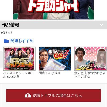
作品情報
(C)ＪＡＢ
関連おすすめ
パチスロキャノンボー
閉店くんがＧＯ
魚拓と成瀬のツキとス
ル season5
ッポンぽん
視聴トラブルの場合はこちら