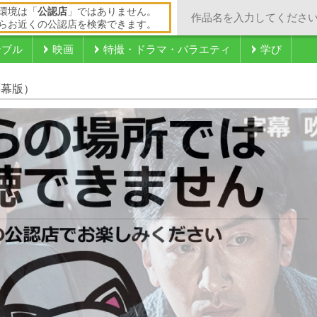
環境は「
公認店
」ではありません。
らお近くの公認店を検索できます。
ンブル
映画
特撮・ドラマ・バラエティ
学び
字幕版）