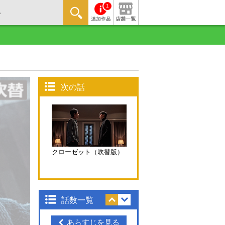
1
次の話
クローゼット（吹替版）
話数一覧
あらすじを見る