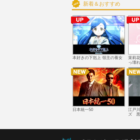
新着＆おすすめ
本好きの下剋上 領主の養女
茉莉
っ壊れ
日本統一50
江戸
ズ 黒