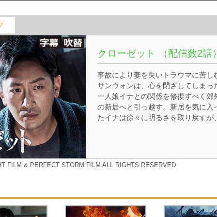
フ
クローゼット （配信数2話
事故により妻を失いトラウマに苦し
サンウォンは、心を閉ざしてしまっ
一人娘イナとの関係を修復すべく郊
の新居へと引っ越す。新居を気に入
たイナは徐々に明るさを取り戻すが
サンウォンは夜な夜なクローゼット
中から聞こえる奇妙な声に悩まされ
ようになる。そんなある日、イナが
然と姿を消した。手がかりすら見つ
HT FILM & PERFECT STORM FILM ALL RIGHTS RESERVED
らず憔悴しきるサンウォンであった
が、彼のもとにイナの行方を知ると
う謎の男ギョンフンが現れる。