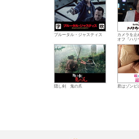
ブルータル・ジャスティス
カメラを止
オフ『ハリウ.
隠し剣 鬼の爪
君はゾンビ