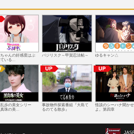
花ちゃんの好感度はぶ
バジリスク～甲賀忍法帖～
ゆるキャン△
ている...
川乱歩の美女シリー
事故物件探索番組『大島て
怪談のシーハナ聞かせ
真珠の美...
るのてる散歩』
よ。第四章
JA