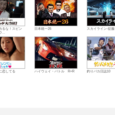
めるな！スピン
日本統一26
スカイライン-征服
..
に恋してる
ハイウェイ・バトル R×R
釣りバカ日誌10