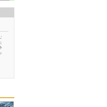
）
む
た
外
っ
、
の
る
忽
か
い