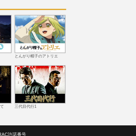
とんがり帽子のアトリエ
て
三代目代行1
SRAC許諾番号