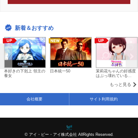
新着＆おすすめ
本好きの下剋上 領主の
日本統一50
茉莉花ちゃんの好感度
養女
はぶっ壊れている...
もっと見る
会社概要
サイト利用規約
© アイ・ピー・アイ株式会社 AllRights Reserved.