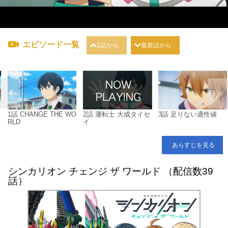
エピソード一覧
1話から
最新話から
1話 CHANGE THE WO
2話 運転士 大成タイセ
3話 足りない適性値
RLD
イ
あらすじを見る
シンカリオン チェンジ ザ ワールド （配信数39
話）