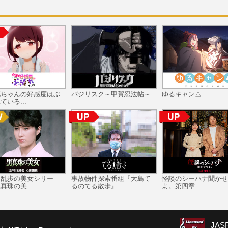
花ちゃんの好感度はぶ
バジリスク～甲賀忍法帖～
ゆるキャン△
ている...
川乱歩の美女シリー
事故物件探索番組『大島て
怪談のシーハナ聞かせ
真珠の美...
るのてる散歩』
よ。第四章
JA