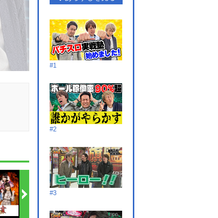
#1
#2
#3