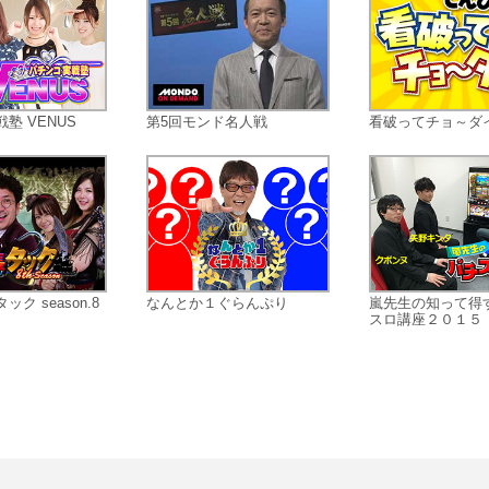
塾 VENUS
第5回モンド名人戦
看破ってチョ～ダ
ク season.8
なんとか１ぐらんぷり
嵐先生の知って得
スロ講座２０１５