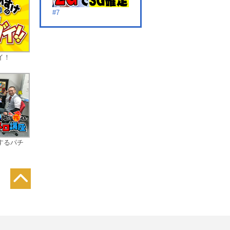
#7
イ！
#8
するパチ
#9
#10