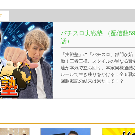
フ
パチスロ実戦塾 （配信数5
話）
「実戦塾」に「パチスロ」部門が始
動！三者三様、スタイルの異なる猛
達が本気で立ち回り、本家同様過酷
ルールで生き残りをかける！全６戦
回胴戦記の結末は果たして！？