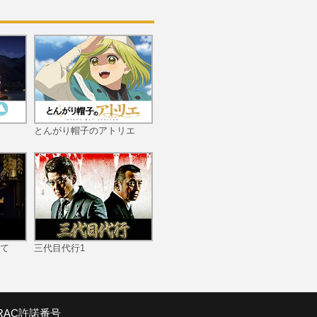
#11
とんがり帽子のアトリエ
#12
て
三代目代行1
#13
SRAC許諾番号