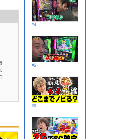
#4
9
者
#5
な
の
#6