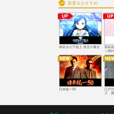
新着＆おすすめ
本好きの下剋上 領主の養女
茉莉
っ壊れ
日本統一50
江戸
ズ 黒