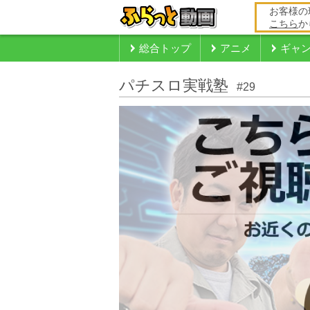
お客様の
こちら
か
総合トップ
アニメ
ギャ
パチスロ実戦塾
#29