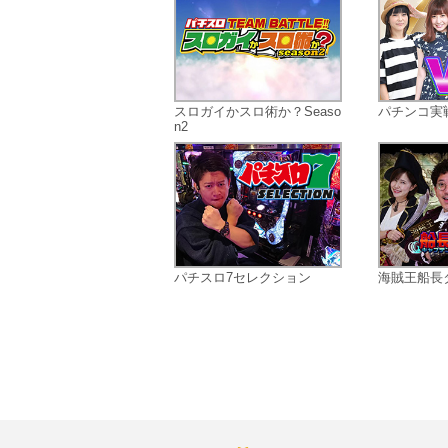
スロガイかスロ術か？Seaso
パチンコ実戦
n2
パチスロ7セレクション
海賊王船長タッ