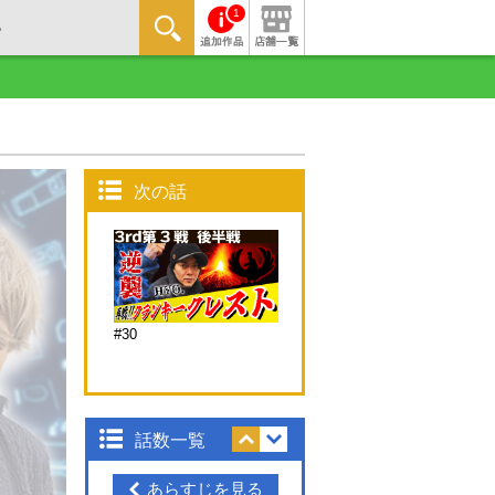
1
次の話
#30
話数一覧
あらすじを見る