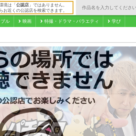
環境は「
公認店
」ではありません。
らお近くの公認店を検索できます。
ンブル
映画
特撮・ドラマ・バラエティ
学び