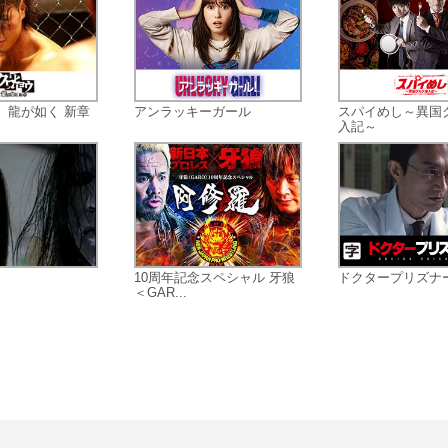
結婚しても良いのか――。出産して
育てする未来はあるのか――。さら
は、一人っ子の都の肩にのしかかる
の介護問題の行く末は――。
「彼との出会いは、私をどこへ連れ
 龍が如く 新章
アンラッキーガール
スパイめし～異国
入記～
行くんでしょうか…？」恋に、仕事
に、親の介護に自分自身でぐるぐる
思い悩んで、そんな自身の環境もぐ
ぐると移り変わっていく。まるで地
が自転しながら、公転するかのよう
――。決断力がなく、諦めと希望の
を行ったり来たりの都は、迷いなが
10周年記念スペシャル 牙狼
ドクタープリズナ
ら、ひたむきに「幸せ」を追い求め
＜GAR...
いく。
悩むこと、立ち止まることは悪いこ
じゃない。その先には明るい未来が
っている。
悩める30代女性が、「幸せな生き方
とは何かを考える、等身大のヒュー
ンラブストーリー。