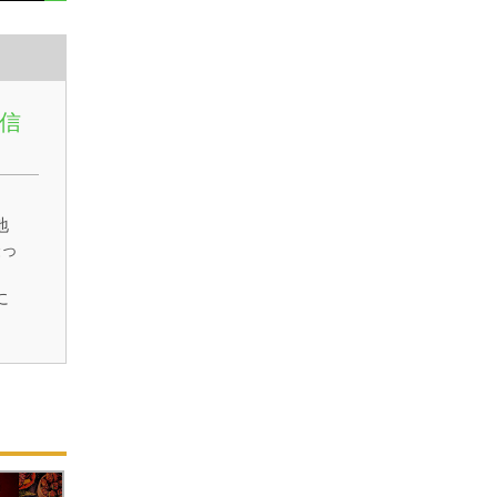
信
、
地
経っ
に
に
に
キ
の
2人
り
で