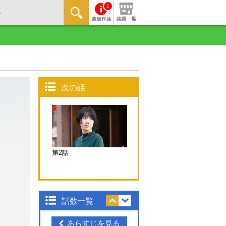
1
次の話
第2話
話数一覧
あらすじを見る