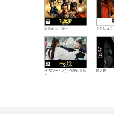
始皇帝 天下統一
クロヒョウ
扶揺(フーヤオ)～伝説の皇后
隣之怪
～