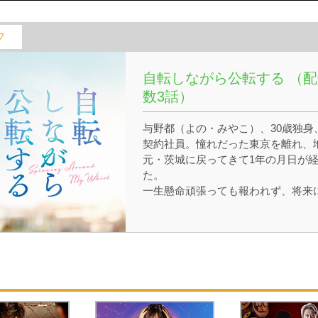
フ
自転しながら公転する （配
数3話）
与野都（よの・みやこ）、30歳独身
契約社員。憧れだった東京を離れ、
元・茨城に戻ってきて1年の月日が
た。
一生懸命頑張っても報われず、将来
不安を抱えて過ごす日々。そんな時
出会ったのは、優しいけれど経済的
不安定なアルバイト店員の羽島貫一
（はしま・かんいち）。20代の頃の
ラキラした恋愛とは違い、たくさん
「リアル」が突きつけられる中で、
の関係は深まって、時に離れてを繰
返していく。波長が合うというだけ