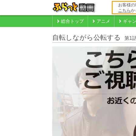
お客様の
こちら
か
総合トップ
アニメ
ギャ
自転しながら公転する
第1