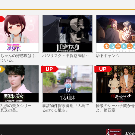
花ちゃんの好感度はぶ
バジリスク～甲賀忍法帖～
ゆるキャン△
ている...
川乱歩の美女シリー
事故物件探索番組『大島て
怪談のシーハナ聞かせ
真珠の美...
るのてる散歩』
よ。第四章
JA