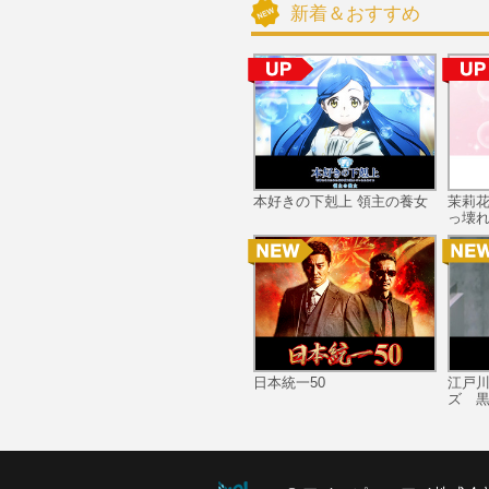
新着＆おすすめ
本好きの下剋上 領主の養女
茉莉
っ壊れ
日本統一50
江戸
ズ 黒