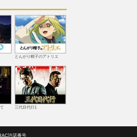
とんがり帽子のアトリエ
て
三代目代行1
SRAC許諾番号