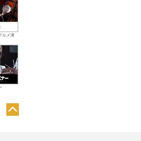
子
に
親
て
グルメ潜
と
る
球
に
間
ー
て
と
待
」
マ