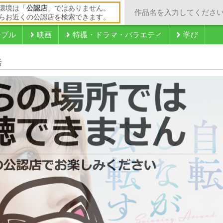
環境は「
公認店
」ではありません。
らお近くの公認店を検索できます。
ンブル
映画
特撮・ドラマ・バラエティ
学び
話