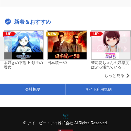
新着＆おすすめ
本好きの下剋上 領主の
日本統一50
茉莉花ちゃんの好感度
養女
はぶっ壊れている...
もっと見る
会社概要
サイト利用規約
© アイ・ピー・アイ株式会社 AllRights Reserved.