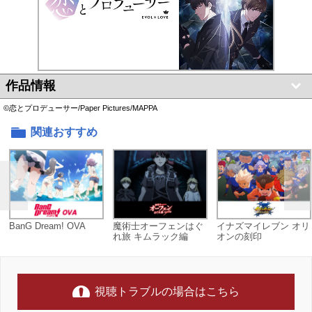
作品情報
©恋とプロデューサー/Paper Pictures/MAPPA
関連おすすめ
BanG Dream! OVA
魔術士オーフェンはぐ
イナズマイレブン オリ
れ旅 キムラック編
オンの刻印
視聴トラブルの場合はこちら