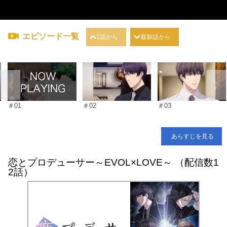
エピソード一覧
1話から
最新話から
＃01
＃02
＃03
あらすじを見る
恋とプロデューサー～EVOL×LOVE～ （配信数1
2話）