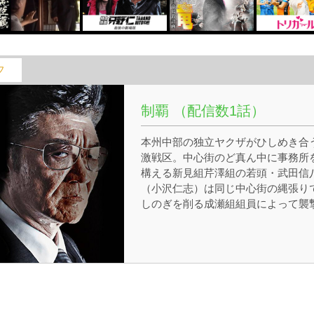
フ
制覇 （配信数1話）
本州中部の独立ヤクザがひしめき合
激戦区。中心街のど真ん中に事務所
構える新見組芹澤組の若頭・武田信
（小沢仁志）は同じ中心街の縄張り
しのぎを削る成瀬組組員によって襲
される。報復に向かった武田に対し
戦布告する成瀬組であった。一方全
制覇を目論む関西最大の組織難波組
中日に侵攻するのを防ぐべく、中日
要ヤクザ組織が中日侠道結社として
とつになる構えのなか、難波組二次
体である新見組は賛同せず、これに