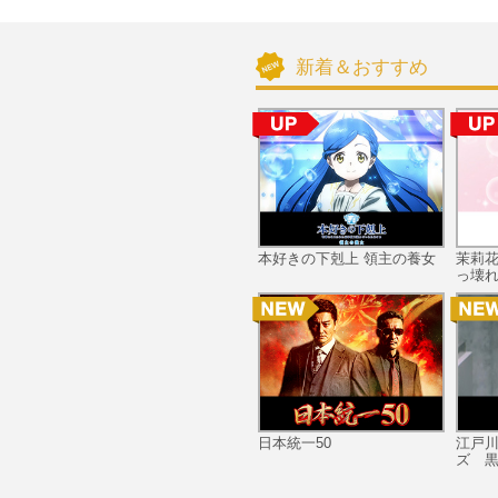
新着＆おすすめ
本好きの下剋上 領主の養女
茉莉
っ壊れ
日本統一50
江戸
ズ 黒