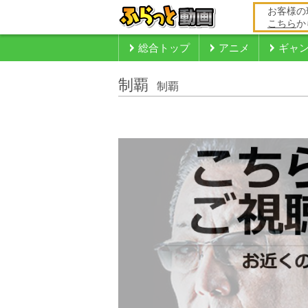
お客様の
こちら
か
総合トップ
アニメ
ギャ
制覇
制覇