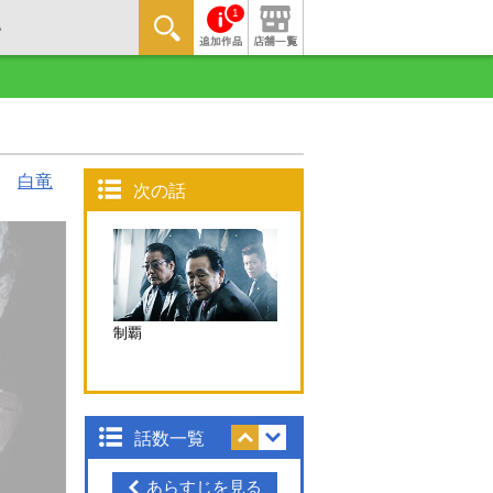
1
白竜
次の話
制覇
話数一覧
あらすじを見る