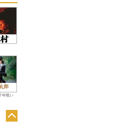
況
千年呪い