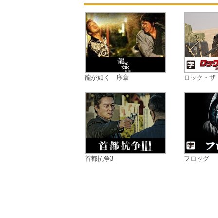
龍が如く 序章
ロック・ザ
首都抗争3
フロッグ