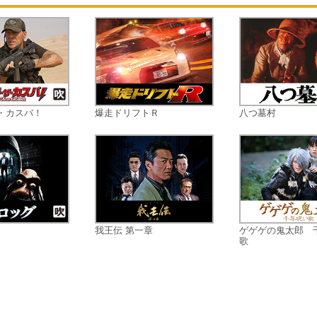
って武田たちは四面楚歌の危機的状
に陥るのであった・・・。
・カスバ！
爆走ドリフトＲ
八つ墓村
我王伝 第一章
ゲゲゲの鬼太郎 
歌