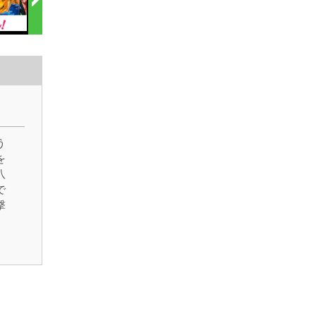
う
を
八
で
撃
宣
国
が
主
ひ
団
よ