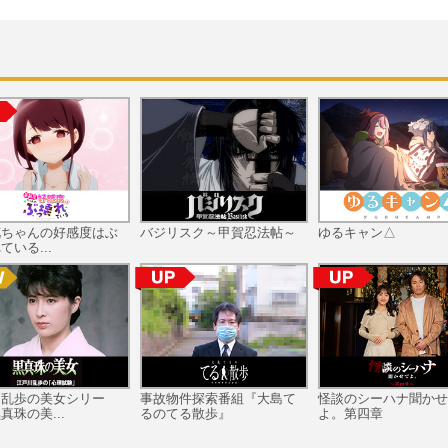
花ちゃんの好感度はぶ
バジリスク～甲賀忍法帖～
ゆるキャン△
ている...
川乱歩の美女シリー
事故物件探索番組『大島て
怪談のシーハナ聞かせ
真珠の美...
るのてる散歩』
よ。第四章