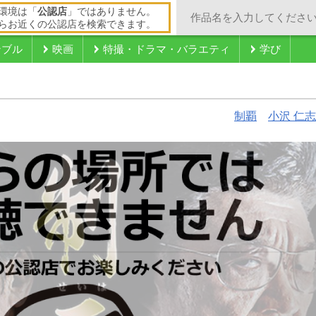
環境は「
公認店
」ではありません。
らお近くの公認店を検索できます。
ンブル
映画
特撮・ドラマ・バラエティ
学び
制覇
小沢 仁志