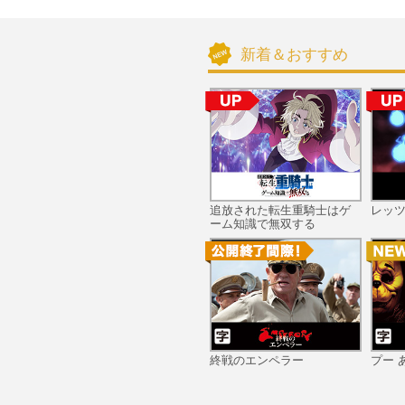
新着＆おすすめ
追放された転生重騎士はゲ
レッ
ーム知識で無双する
終戦のエンペラー
プー 