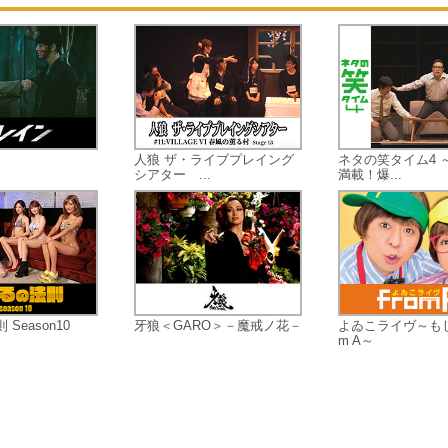
きない“今ドキ現代人”に任意同行を
るのか！？
笑いアリ、涙アリ、明日誰かに話た
なる雑学アリ――珠玉の“人間ドキュ
ントバラエティ”がここに誕生！
人狼 ザ・ライブプレイング
ネタの笑タイム4 
シアター ...
満載！爆...
Season10
牙狼＜GARO＞－魔戒ノ花－
よゐこライヴ～もし
m A～