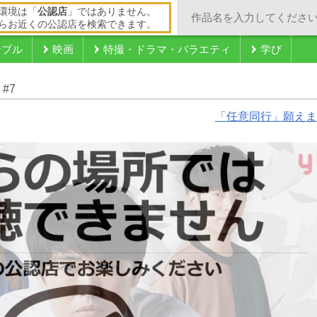
環境は「
公認店
」ではありません。
らお近くの公認店を検索できます。
ンブル
映画
特撮・ドラマ・バラエティ
学び
#7
「任意同行」願えま