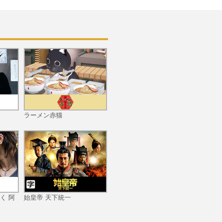
ラーメン赤猫
く 阿
始皇帝 天下統一