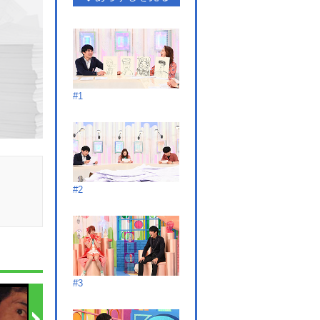
#1
#2
#3