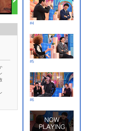
#4
#5
か
ン
放
ン
と
#6
掘
ラ
で