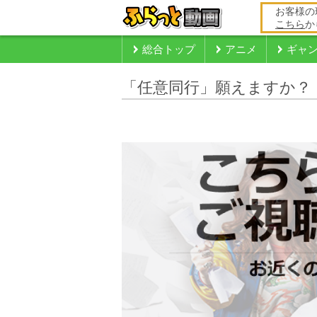
お客様の
こちら
か
総合トップ
アニメ
ギャ
「任意同行」願えますか？