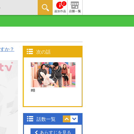
2
すか？
次の話
#8
話数一覧
あらすじを見る