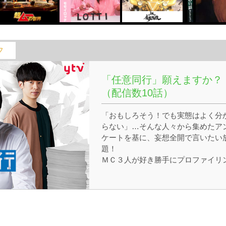
フ
「任意同行」願えますか？
（配信数10話）
「おもしろそう！でも実態はよく分
らない」…そんな人々から集めたア
ケートを基に、妄想全開で言いたい
題！
ＭＣ３人が好き勝手にプロファイリ
グしながら、「スルーできない！」
思った人を自由にキャスティング。
選んだ人をスタジオに呼び出して深
りをしていくという、新しい形のバ
エティ番組！果たしてどんなスルー