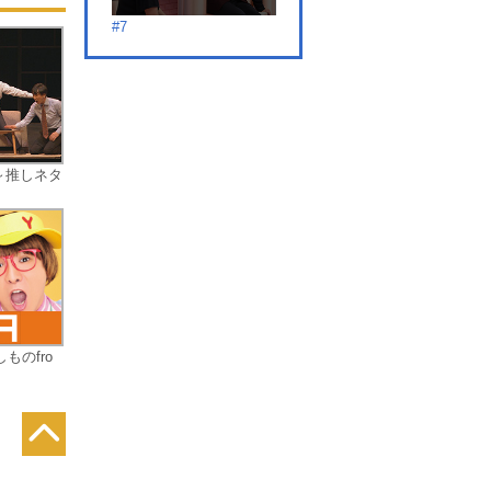
求め
#7
く
メ
#8
～推しネタ
#9
ものfro
#10