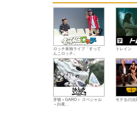
ロッチ単独ライブ「すって
トレイン
んこロッチ」
牙狼＜GARO＞ スペシャル
モテるの法則 
～白夜...