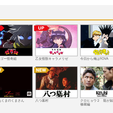
ツゴー怪奇組
乙女怪獣キャラメリゼ
今日から俺は‼OVA
あくまのくまさん
八つ墓村
クロヒョウ２ 龍が如
修羅編