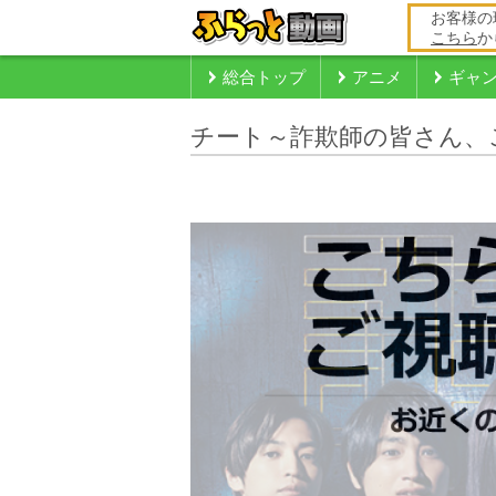
お客様の
こちら
か
総合トップ
アニメ
ギャ
チート～詐欺師の皆さん、