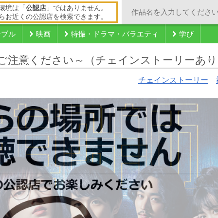
環境は「
公認店
」ではありません。
らお近くの公認店を検索できます。
ンブル
映画
特撮・ドラマ・バラエティ
学び
ご注意ください～（チェインストーリーあり
チェインストーリー