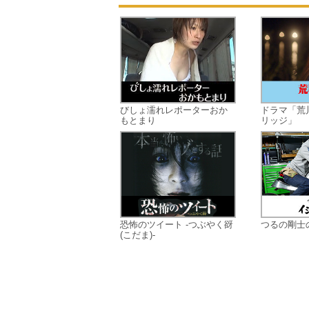
びしょ濡れレポーターおか
ドラマ「荒
もとまり
リッジ」
恐怖のツイート -つぶやく谺
つるの剛士
(こだま)-