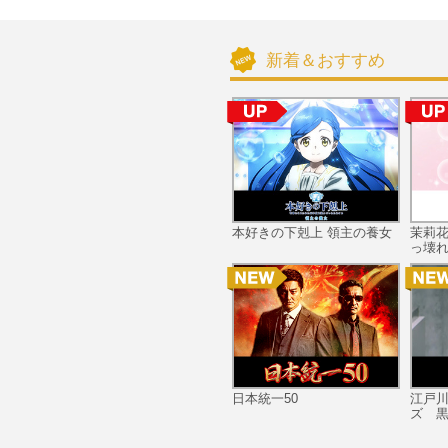
新着＆おすすめ
本好きの下剋上 領主の養女
茉莉
っ壊れ
日本統一50
江戸
ズ 黒