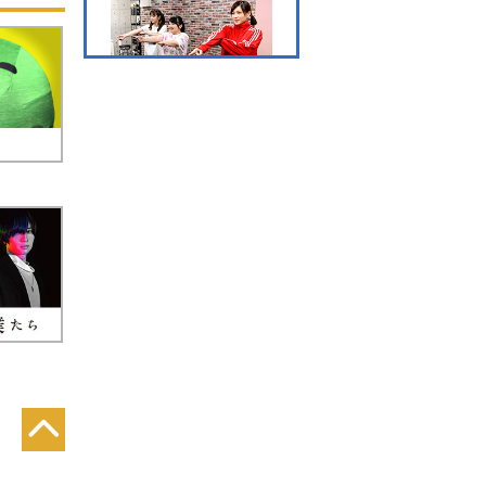
欺
第4話
ヒ
性
騙
一員
#4.5 真剣ボイトレに密
る
着！！＆中込マネージャ
ーがまたもや四面楚
歌！？
っ
第5話
分を
も
ファ