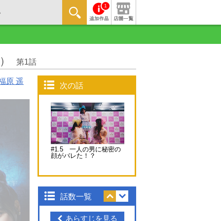
1
）
第1話
福原 遥
次の話
#1.5 一人の男に秘密の
顔がバレた！？
話数一覧
あらすじを見る