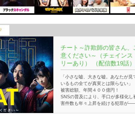
フ
チート～詐欺師の皆さん、
意ください～（チェインス
リーあり） （配信数19話
「小さな嘘、大きな嘘。あなたが見
いるもの全てが真実とは限らない」
被害総額、年間４００億円！
SNSの普及により、手口が多様化し
害件数も年々上昇を続ける犯罪が―
「特殊詐欺」（不特定多数の者から
品を騙し取る、振り込め詐欺や架空
求詐欺など）
２０１８年、都内の認知件数が過去