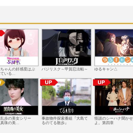
ンがつかない。詐欺のスペシャリス
としては【超一流】なのに、アイド
としては【三流以下】のがけっぷち
―
そんな彼女とバディを組むのは、な
とアイドルオタクの若手刑事！
騙し、騙され、騙し返す、ギリギリ
れすれの詐欺合戦の行方は！！
そして、「チート」の存在を揺るが
大事件が…裏切者は、いったい誰な
花ちゃんの好感度はぶ
バジリスク～甲賀忍法帖～
ゆるキャン△
か――！？
ている...
“嘘”が散りばめられた“嘘まみれ”の痛
エンターテインメントドラマ！！
川乱歩の美女シリー
事故物件探索番組『大島て
怪談のシーハナ聞かせ
真珠の美...
るのてる散歩』
よ。第四章