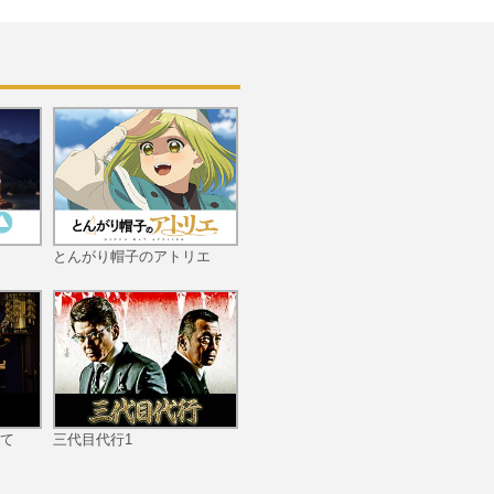
ト
ル
―
#5.5 ジュエル☆トリコ
解散危機！？五感爆発の
怒りの矛先はどこに…
ん
す
す
の
第6話
とんがり帽子のアトリエ
快
#6.5 モモの秘密がバレ
た！？新マネージャーと
新アイドル登場！？６人
て
三代目代行1
の運命は…