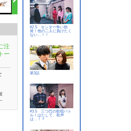
#2.5 センター争い勃
発！他の二人に負けたく
ない…！！
ご注
トー
）
第3話
て
被
―
金
#3.5 三つ巴の歌唱バト
請
ル！はたして、歌声
は…！？
最