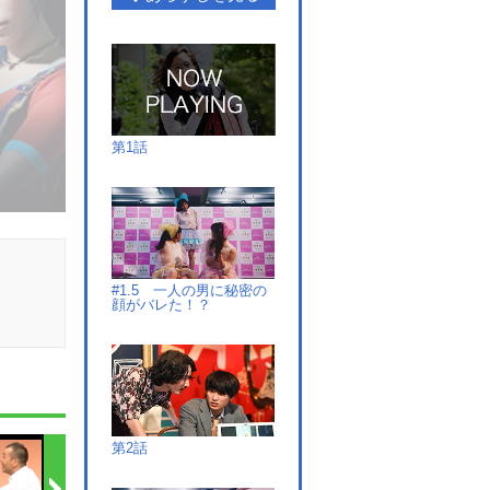
第1話
#1.5 一人の男に秘密の
顔がバレた！？
第2話