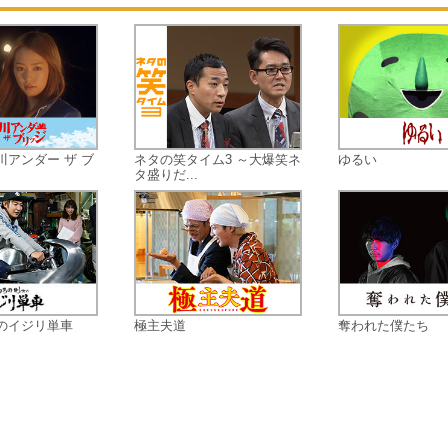
悪に！
そんな特殊詐欺をはじめ…
もはや、人ごとでは済まされない詐
事件の数々が今起きている！
極悪詐欺師たちをぶった切るニュー
ロインが誕生！星野沙希、25歳。天
の才能を見込まれ、【詐欺師たちを
し返すスペシャリスト集団】、通称
川アンダー ザ ブ
ネタの笑タイム3 ～大爆笑ネ
ゆるい
タ盛りだ...
「チート」（cheat＝「騙す」）の
となるのだが、
彼女には絶対にバレてはいけない“あ
秘密”があった…
それは――彼女は『売れないアイド
ル』であるということ…。
君は、詐欺師か！？アイドルか！？
のイジリ単車
極主夫道
奪われた僕たち
不遇の幼少時代、彼女の心の癒しだ
たのが、アイドルだった。
いつか自分もアイドルになりたい！
だが、常に本音を隠して“偽り”の自
演じてきた彼女は、アイドルとして
どこか“偽物”。どんなに頑張っても